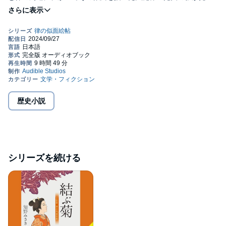
隠れして――。若おかみとして、職人として、成長していく律の
生きざまを濃やかに描く人気シリーズ第八弾！©Misaki Chino
2022 (P)2023 Audible, Inc.
歴史小説
シリーズを続ける