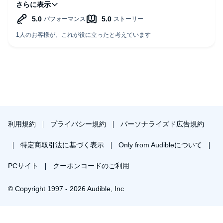
す。
ています。
やむを得ぬ、とか、のっぴきならぬ、なのでは？
まとめると、悲しみの中でも前向きに生きる律の姿に感動
ナレーションですが、花街はかがいでは無く、はなまちと読
し、また物語に潜むミステリー要素が物語に深みを与えてい
むのではないでしょうか？
ます。江戸の職人世界や家族の絆を大切にしつつ、ほんのり
重用もちょうようです。
としたサスペンスも楽しめる、心温まる一作です。シリーズ
のファンはもちろん、初めてこの物語に触れる方にもおすす
楽しく聴かせていただいておりますので、とても気になりま
めです。
す。
利用規約
プライバシー規約
パーソナライズド広告規約
特定商取引法に基づく表示
Only from Audibleについて
PCサイト
クーポンコードのご利用
© Copyright 1997 - 2026 Audible, Inc