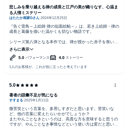
悲しみを乗り越える律の成長と江戸の美が織りなす、心温ま
る人情ミステリー
『告ぐ雷鳥～上絵師 律の似面絵帖～』は、若き上絵師・律の
成長と葛藤を描いた温かくも切ない物語です。
シリーズ第八弾となる本作では、律が授かった赤子を喪い、
深い悲しみの中で仕事に向き合う姿が描かれます。心の傷を
抱えながらも、彼女は周囲の支えを受け、上絵師としての道
を歩み続けます。
物語の中心は、着物の依頼で「らいの鳥」を描くという難題
に直面する律が、過去にその「似面」を描いた大泥棒・晃矢
との因縁に巻き込まれる展開。美しく繊細な描写が光り、特
に着物の意匠や職人の技術に対する深い敬意が感じられま
す。知野みさきさんの文章は、登場人物の心情や伝統文化の
美しさを丁寧に描いており、江戸時代の息遣いが感じられる
著者の語彙不足が気になる
世界へと誘ってくれます。
微苦笑という言葉を、多用しすぎだと思います。苦笑いな
ナレーションを担当する岸本百恵さんは、律の感情の揺れや
ど、他の言葉に変えたらいかがでしょうか？
成長を見事に表現し、リスナーに彼女の内面を深く伝えてく
またやんごとなきというのは、高貴な方を意味すると思うの
れます。特に、律の繊細な感情や職人としての誇り、そして
ですが、やんごとなき事情などという使い方は変だと思いま
若おかみとしての成長が丁寧に描かれ、心に響く演技となっ