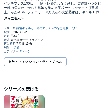
ベンチプレス130kg！ 筋トレをこよなく愛し、柔道部やラグビ
ー部の猛者たちからも尊敬を集める学校一のマッチョ・須田孝
士。かたやSNSフォロワー50万人超の犬浦藍那は、ギャルJK界で
は目下人気急上昇中のインフルエンサーで、モデルデビューも決
まっている。そんな超高校級な二人は、お互いに片想い中。けれ
ど――「どうも俺は、犬浦に嫌われてるらしい……」「どうしよ
う、須田を意識しすぎて話しかけられない！」 どちらもびっく
りするほど奥手だっ！？ キャラが濃いめで初心な二人の、焦れ
ったい青春ラブコメ！©2024 Hideaki (P)2025 小学館
文学・フィクション・ライトノベル
シリーズを続ける