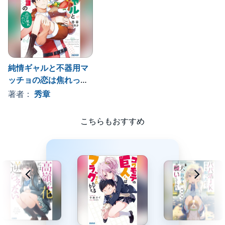
純情ギャルと不器用マ
ッチョの恋は焦れった
い ２ ガガガ文庫
著者：
秀章
こちらもおすすめ