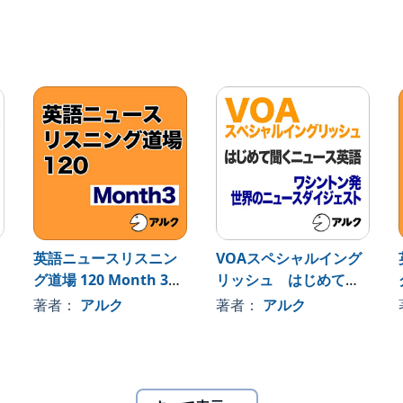
間を活用した学習にも適しています。
ると言っても決して子ども向けの内容ではありません。
(R)テストにも出題されるような実用性の高い英文まで、実
、請求書、薬のラベルなど、1冊の中でさまざまなスタイ
300程度から）
キスト情報は含まれておりません。
膨大な英文データから「日本人英語学習者にとっての有用
び出した、12000語の重要英単語リスト、標準語彙水
英語ニュースリスニン
VOAスペシャルイング
SVL12000])のこと。レベル1～12まで1000語ごとに定義されていま
グ道場 120 Month 3
リッシュ はじめて聞
（アルク）
くニュース英語 ワシ
著者：
アルク
著者：
アルク
ントン発世界のニュー
スダイジェスト（アル
ク）