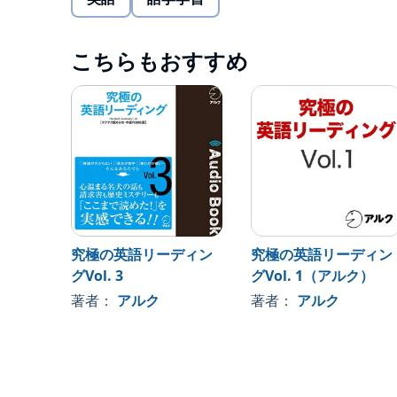
～300語という聴きやすい長さなので、すき間時
■バラエティー豊かな英文を32本収録
こちらもおすすめ
学習に使用する英文は、やさしい英語で書かれてい
エンターテインメント性の高い記事から、TOEIC
に多彩です。物語、エッセイ、実話を基にした記事
ルやトピックの英文に触れることができます。
※対象レベル：初級から（英検4級／TOEIC TEST 
※本商品は書籍のCD音声と同内容です。また、テ
＊SVL12000とは、アルクが長年蓄積してきた
性」「ネイティブスピーカーの使用頻度」を基準に選
究極の英語リーディン
究極の英語リーディン
準12000(Standard Vocabulary List[略称
グVol. 3
グVol. 1（アルク）
す。
©2019 ALC PRESS INC.
著者：
アルク
著者：
アルク