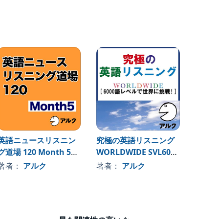
英語ニュースリスニン
究極の英語リスニング
英語ニ
グ道場 120 Month 5
WORLDWIDE SVL6000
グ道場 
（アルク）
語レベルで世界に挑戦!
（アル
著者：
アルク
著者：
アルク
著者
(アルク)