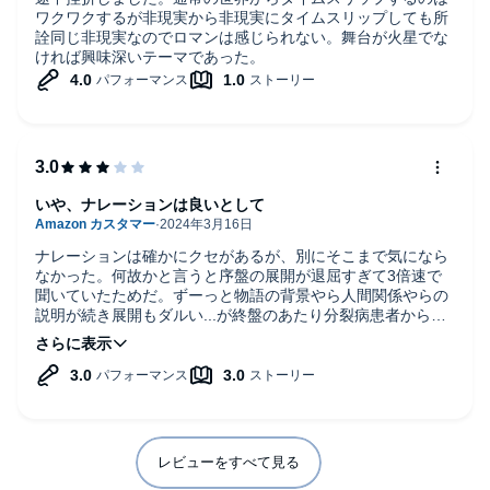
ワクワクするが非現実から非現実にタイムスリップしても所
詮同じ非現実なのでロマンは感じられない。舞台が火星でな
ければ興味深いテーマであった。
いや、ナレーションは良いとして
ナレーションは確かにクセがあるが、別にそこまで気になら
なかった。何故かと言うと序盤の展開が退屈すぎて3倍速で
聞いていたためだ。ずーっと物語の背景やら人間関係やらの
説明が続き展開もダルい...が終盤のあたり分裂病患者から見
えている世界の描写のヤバさや時間軸の歪み、怒涛の伏線回
収がされる。これはすごい。さすがディック。しかしこれ物
語の舞台が火星である必要性はあったのだろうか？西部開拓
時代とかでも出来そうな気がする。
レビューをすべて見る