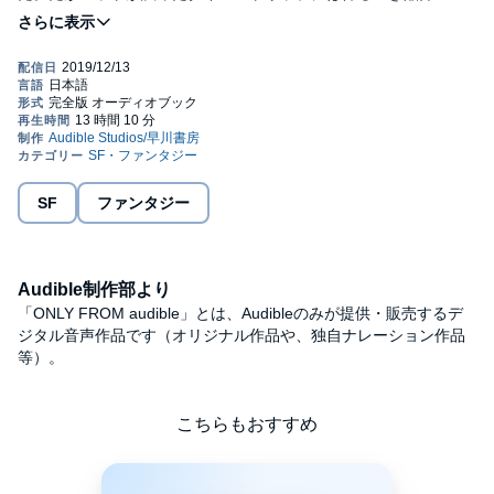
が……Ｐ・Ｋ・ディックが描く悪夢と混沌の世界。©MARTIAN
TIME-SLIP by Philip K. Dick Copyright © 1964 by Philip K. Dick
Copyright renewed © 1992 by Laura Coelho, Christopher Dick
and Isa Hackett All rights reserved The official website of Philip K.
Dick: www.philipkdick.com Japanese audiobook rights arranged
with The Wylie Agency (UK) Ltd. This audiobook rights is licensed
by Hayakawa Publishing, Inc. (P)2019 Audible, Inc.
SF
ファンタジー
Audible制作部より
「ONLY FROM audible」とは、Audibleのみが提供・販売するデ
ジタル音声作品です（オリジナル作品や、独自ナレーション作品
等）。
こちらもおすすめ