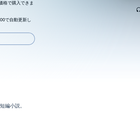
価格で購入できま
00で自動更新し
短編小説。
ものの、援軍によって形成が逆転し匈奴に捕らえられて