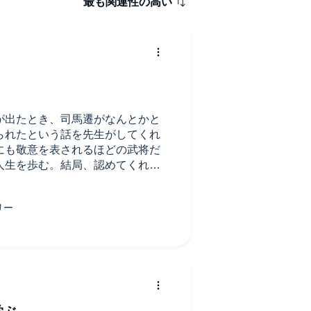
最も関連性の高い
が出たとき、司馬遷がなんとかと
られたという話を先生がしてくれ
にも敬意を表されるほどの武将だ
人生を歩む。結局、認めてくれる
れもまた生き方としてよし。中島
哀愁とロマンを感じる物語を楽し
学ぶ