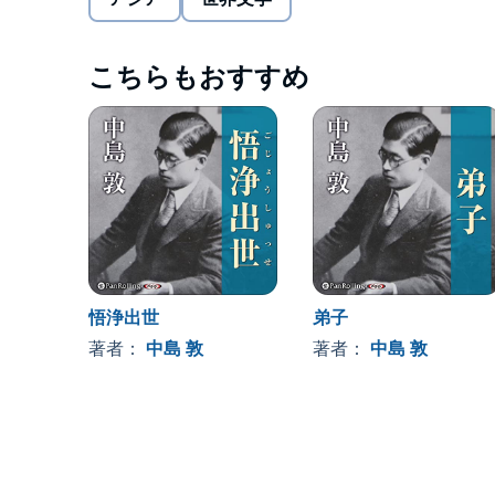
しかし漢では李陵は裏切ったと伝えられ、武王によ
司馬遷だけは李陵を擁護したが、その想いもむなし
家族を失ったと知った李陵は嘆き悲しむが、やがて
こちらもおすすめ
対して、時を同じくして匈奴に捕らえられていた蘇
た。
しばらくして武王が亡くなり、李陵と蘇武に漢へ戻
を取るのか――。
中島敦（なかじま・あつし）
昭和時代前期の小説家。1909年東京生れ。東大国
祖父は漢学者中島撫山、伯父にも漢学者が多く、父
1933年横浜高等女学校の教師となり、かたわら作
持病の喘息悪化のため、転地療養を兼ねて41年パ
悟浄出世
弟子
唐代の伝奇「人虎伝」を素材にした「山月記」が深
デビュー。同年5月発表の《光と風と夢》も好評で
著者：
中島 敦
著者：
中島 敦
パラオ南洋庁書記の職を辞して作家生活に入ろうと
に「李陵(りりょう)」「弟子」「光と風と夢」など。©202