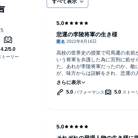
すべて表示
悲運の李陵将軍の生き様
高校の世界史の授業で司馬遷の名前
いう将軍を弁護した為に宮刑に処せ
た。あれが李陵将軍だったのか。敵
が、味方からは誤解をされ、悲運の
敵方にて働くことになるのだが、そ
敦の格調高い文章の中に込められた
めた。
それぞれの登場人物の生き様に