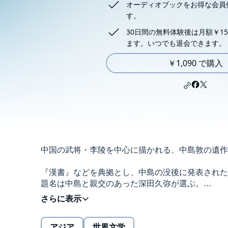
オーディオブックをお得な会員
す。
30日間の無料体験後は月額￥15
ます。いつでも退会できます。
￥1,090 で購入
中国の武将・李陵を中心に描かれる、中島敦の遺作
『漢書』などを典拠とし、中島の没後に発表された
題名は中島と親交のあった深田久弥が選ぶ。
漢の武将・李陵は、匈奴を攻め一時は勝利を収める
しまう。
アジア
世界文学