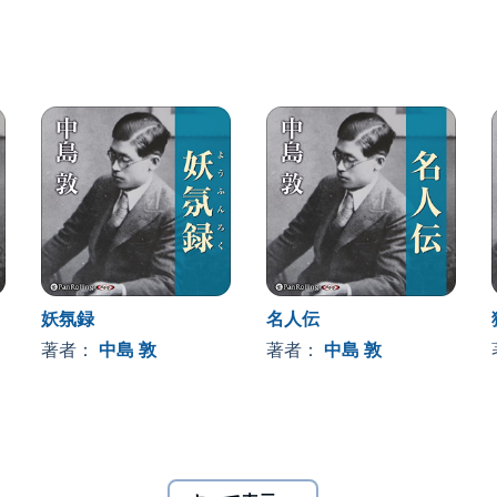
り家族が皆殺しにされる事となる。
く宮刑に処された。
匈奴のために戦うようになる。
武は、匈奴には与することなく貧しい暮らしをしてい
る機会が与えられるが、果たして二人はどのような選択
文科卒。
は中学の漢文教師。
家を志して習作にはげんだ。
ラオの南洋庁に赴任する。
妖氛録
名人伝
田久弥の推挽で42年2月の「文学界」に掲載され文壇に
以後創作に専念。
著者：
中島 敦
著者：
中島 敦
したが、同年12月持病の喘息のために夭折した。代表作
2 PanRolling