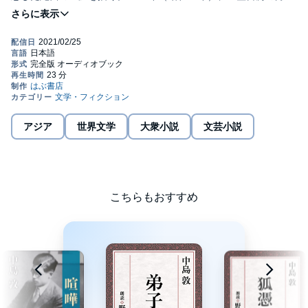
誌『文庫』12月号に掲載された。
【著者情報】 中島 敦（なかじま あつし、1909年（明治42年）5
月5日 - 1942年（昭和17年）12月4日）は、日本の小説家。代表作
は『山月記』『光と風と夢』『弟子』『李陵』など。Public
Domain (P)Roundemy Co., Ltd.
アジア
世界文学
大衆小説
文芸小説
こちらもおすすめ