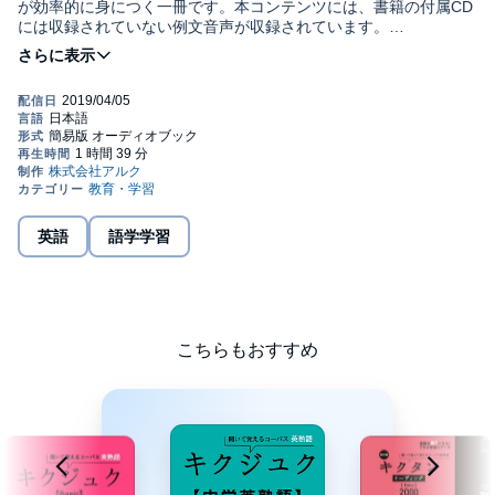
が効率的に身につく一冊です。本コンテンツには、書籍の付属CD
には収録されていない例文音声が収録されています。
■１日16語、８週間で896語を完全制覇！
１回に学習する例文は、1日に学習する単語の16語を基に作られて
います。一冊での学習語彙は約1350語！ 見出し語は、中学１～
３年の３つのレベル別に配列されているので、自分に合った個所
から勉強することができます。
■書籍の付属CDには収録されていないオリジナルコンテンツ
書籍の付属CDには収録されていない例文音声を収録。日本語訳の
音声も収録されているため、通学時の手ぶら学習に最適です。
英語
語学学習
■生活スタイルにより学習量を調整可能
16語×56日という学習スケジュールが決まっているためペースが
つくりやすく、忙しいときは１日最短１分半、最長５分の学習で
もOK。自分のスケジュールに合わせて無理なく学習できます。
こちらもおすすめ
※対象レベル：英語入門～／中学～高校入試レベル
※本商品にはテキスト情報は含まれておりません。©2019 2019
ALC PRESS INC.