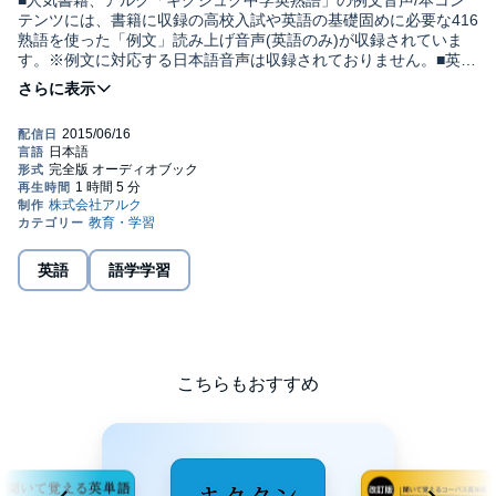
■人気書籍、アルク「キクジュク中学英熟語」の例文音声/本コン
テンツには、書籍に収録の高校入試や英語の基礎固めに必要な416
熟語を使った「例文」読み上げ音声(英語のみ)が収録されていま
す。※例文に対応する日本語音声は収録されておりません。■英熟
語⇒例文(英語)⇒ポーズの順で収録/取り上げた表現はすべて、
「英熟語⇒例文(英語)⇒ポーズ」の順で収録されています。聞くだ
けでも効果はありますが、ポーズでお手本をまねて繰り返しリピ
ート練習をしておけば、英語がスムーズに口から出てくること請
け合いです!※本コンテンツにテキスト情報は含まれておりませ
ん。書籍と合わせて学習することをおすすめ致します。◇対象レ
ベル◇英語入門以上(C)2011 ALC PRESS, INC.
英語
語学学習
こちらもおすすめ