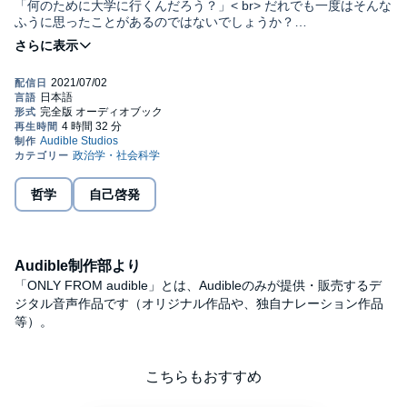
「何のために大学に行くんだろう？」< br> だれでも一度はそんな
ふうに思ったことがあるのではないでしょうか？
この本の主人公「和花」は、部活と友だち付き合いに明け暮れる
高校2年生。
夏休みを目前にしたある日、進路のことで父親と衝突してしまい
ます。
大学に行きたいけれど、成績が足りない。
勉強しなきゃと思うけど、やる気になれない……。
そんな和花に兄の喜太朗が紹介してくれたのが、謎の人物「手紙
屋」。
哲学
自己啓発
十通の手紙をやりとりすることで、夢を実現させてくれるという
のですが……。
モヤモヤした今の気持ちを吹き飛ばしたい一心で手紙を書き始め
た和花が、
Audible制作部より
「手紙屋」とのやりとりを通じてどのように変わっていくのか？
勉強の本当の意味とは? その面白さとは? そして、夢を実現するた
「ONLY FROM audible」とは、Audibleのみが提供・販売するデ
めに本当に必要なこととは？
ジタル音声作品です（オリジナル作品や、独自ナレーション作品
ベストセラー『君と会えたから……』『手紙屋』の著者が満を持
等）。
して贈る、渾身のメッセージ。
「手紙屋」からの『未来を拓く10の教え』が、自分らしく生きた
いあなたの明日を変えてくれるはずです。
こちらもおすすめ
©2007 Yasushi Kitagawa (P)2021 Audible, Inc.