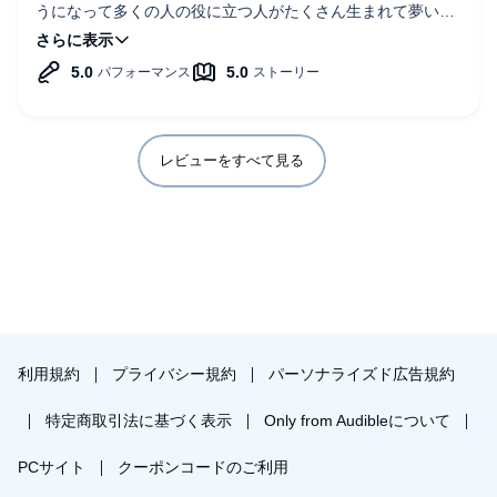
贈るには良い本かと感じました。
うになって多くの人の役に立つ人がたくさん生まれて夢いっ
ぱいの世界になったらいいなと心から思いました。バトンを
ナレーションの方は
渡す1人になれるために私も勉強します。
とても上手だと思いました。
すっと入ってくる感覚でした。
レビューをすべて見る
利用規約
プライバシー規約
パーソナライズド広告規約
特定商取引法に基づく表示
Only from Audibleについて
PCサイト
クーポンコードのご利用