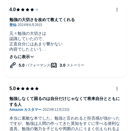
勉強の大切さを改めて教えてくれる
元々勉強の大切さは
認識していたので、
正直自分にはあまり響かない
内容でしたという
身も蓋もない感想ですみません。
和花が変わってからは
非常に面白かったのですが、
勉強の大切さを認識するまで
長いなぁと思ってしまいました。
勉強は何故しなくては
ならないのか？
勉強しなくて困るのは自分だけじゃなくて将来自分とともに
というよくある疑問に
する人
真っ向から挑んだ
意欲作であることは
間違いないかと思います。
本当に素敵な本でした。勉強と言われると拒否感が強かった
ですが、勉強は人間の作ってきた英知をすぐに学べる便利な
勉強嫌いな子供などに
道具。勉強の魅力を子どもや周囲の人にうまく伝えられるよ