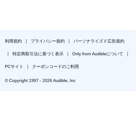
利用規約
プライバシー規約
パーソナライズド広告規約
特定商取引法に基づく表示
Only from Audibleについて
PCサイト
クーポンコードのご利用
© Copyright 1997 - 2026 Audible, Inc
プレミアムプランを無料で試す
30日間の無料体験後は月額￥1500で自動更新します。いつでも退会できます。