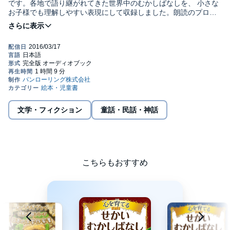
です。各地で語り継がれてきた世界中のむかしばなしを、 小さな
お子様でも理解しやすい表現にして収録しました。朗読のプロ
が、まるで隣で読み聞かせしてくれているような朗読を、 お子様
やお孫さんとご一緒に聴いてみませんか。【収録内容】クリスマ
スのかね/ハエとミツバチ/塩のように好き/海でも陸でも進む船/仕
事のとりかえっこ/にじの鳥/人魚のしかえし/世界のはじまり/旅に
出た神様(C)panrolling 2014
文学・フィクション
童話・民話・神話
こちらもおすすめ