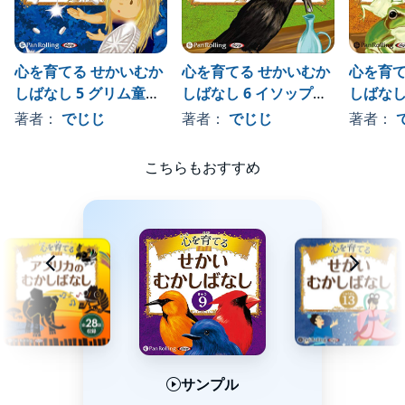
らうという提案をします。・世界一気まえのよい男― ある国に、
アツムタイというたいへん気前の良い男がいました。アツムタイ
は、その気前のよさから人気者でしたが、それに王さまは嫉妬し
ていて、家来たちにアツムタイがとても大切にしているウマをも
心を育てる せかいむか
心を育てる せかいむか
心を育て
らってくるよう命令しました。・火の鳥― リンゴの国には、王さ
しばなし 5 グリム童話
しばなし 6 イソップ童
しばなし
まと三人の王子が住むお城がありました。このお城の庭には黄金
のリンゴを実らせる木がありましたが、夜になると黄金のリンゴ
―星の銀貨他8話
話2 ― カラスと水差し
ツル他9
著者：
でじじ
著者：
でじじ
著者：
が減っているので、王さまは三人の王子たちに、原因を調べるよ
他9話
う命じました。(C)Panrolling 2013
こちらもおすすめ
サンプル
サンプル
サンプル