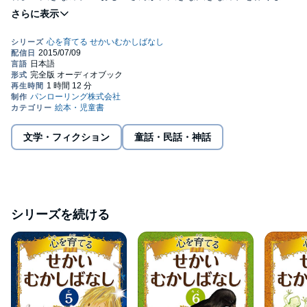
た。しかし、あまりに大きすぎて、おじいさん一人では抜けませ
ん。おばあさんも呼んで引っ張りますが、全く抜けそうにありま
せん。。・おばあさんと山のヤギ― おじいさんと大ゲンカをした
おばあさんは、家を飛び出してしまいました。気づけば日も暮れ
てしまい、困ってしまったおばあさんは、近くに見えた山の小屋
を訪れます。その小屋には、不思議なヤギたちが住んでいたので
した。・ネコがごはんのあとで顔をあらうわけ― ネコはご飯の後
に顔を洗う真似をします。なぜ顔を洗うようになったのか、それ
にはこんな訳があったのでした。・王さまの耳はロバの耳― ある
国に、絶対に帽子を取らない王様がいました。この国では、床屋
さんが王さまのお城に呼ばれると帰ってこないことで有名でし
文学・フィクション
童話・民話・神話
て、最後の床屋さんの男はいつ自分もお城に呼ばれるかとビクビ
クしていました。・キツネとえもの― ある日、魚がたくさん釣れ
た釣り人が上機嫌で歩いていると、道のむこうにキツネがたおれ
ていました。釣り人はキツネがすでに死んでいると思いこみ、魚
をいれたびくの上にキツネをのせて、家に帰ったのでした。・ウ
ィリアム・テル― 息子と二人で森に住むウィリアム・テルは、ス
シリーズを続ける
イスでは有名な弓の名手でした。この頃、オーストリアに占領さ
れていたスイスでは、いたるところでオーストリア人がいばって
いたのでした。・三匹のこぶた― あるところに、貧乏な漁師が母
親と二人で暮らしていました。今日も魚がなかなか釣れず嘆いて
いた猟師でしたが、ある時、小さなハマグリが釣れまして…。・
かじやさんとあくま― 仕事が無くて貧乏な鍛冶屋が、食べ物を探
そうと森を歩いていると、突然あくまがあらわれました。このあ
くまは男に、金貨の詰まった袋をあげるかわりに、3年後に命をも