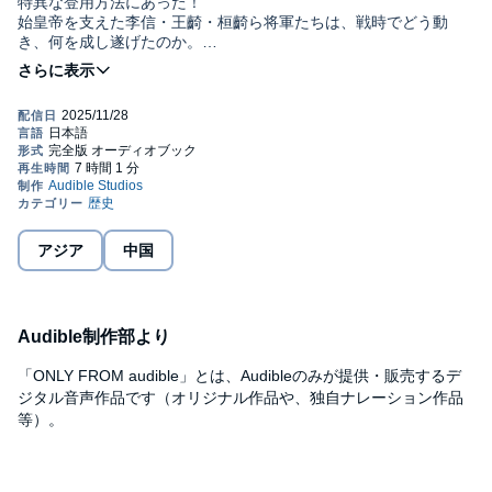
特異な登用方法にあった！
始皇帝を支えた李信・王齮・桓齮ら将軍たちは、戦時でどう動
き、何を成し遂げたのか。
映画「キングダム」の中国史監修も務めた始皇帝研究の第一人者
©Tsuruma Kazuyuki Published in Japan by Asahi Shimbun
が、「史記」や近年出土の史料をもとに、統一戦争の実像を解
Publications Inc. (P)2025 Audible, Inc.
説。
李牧・龐煖（ほうけん）ら、秦に立ちはだかった英傑たちの史実
にも迫る。
本タイトルには付属資料・PDFが用意されています。ご購入後、
PCサイトのライブラリー、またはアプリ上の「目次」からご確認
ください。
アジア
中国
Audible制作部より
「ONLY FROM audible」とは、Audibleのみが提供・販売するデ
ジタル音声作品です（オリジナル作品や、独自ナレーション作品
等）。