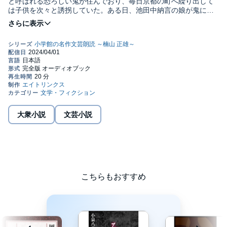
と呼ばれる恐ろしい鬼が住んでおり、毎日京都の町へ繰り出して
は子供を次々と誘拐していた。ある日、池田中納言の娘が鬼にさ
らわれてしまい、中納言は天子（天皇）に鬼退治を願い出る。天
皇は頼光に鬼の退治を命じ、頼光は四天王と親友である平井保昌
の5人を伴い、大江山へ向かう。山奥に入っていく途中、3人のお
じいさん(神の化身)に出会い、鬼を酔わせる酒をもらう。そして鬼
の潜伏先を突き止め、いざ鬼退治へ向かうのだった。Public
Domain (P)2024 エイトリンクス
大衆小説
文芸小説
こちらもおすすめ