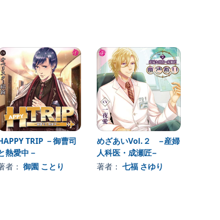
HAPPY TRIP －御曹司
めざあいVol.２ −産婦
An un
と熱愛中－
人科医・成瀬匠−
gho
の恋～
著者：
御園 ことり
著者：
七福 さゆり
著者