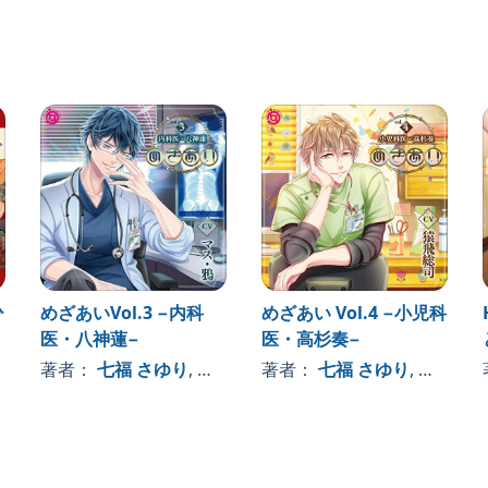
気兼ねする質だが、今回はそうすることに決めたのだ。
産を物色しようと訪れた店。
まった、元カレの北斗と偶然再会する。
問が生じる。
アナタ。
温かな空間。
ま漂う疑問。
斗は何かを自覚したといった感じになる。
の間にか北斗に押し倒されていた。©iris quartz／
ひ
めざあいVol.3 −内科
めざあい Vol.4 −小児科
医・八神蓮−
医・高杉奏−
著者：
七福 さゆり
, 、その他
著者：
七福 さゆり
, 、その他