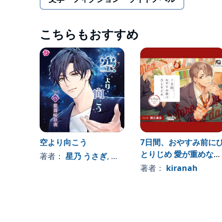
普段であれば冠婚葬祭でもないのに休暇をとるのは
駅に降り、待ち合わせまでの時間を利用して予め土
こちらもおすすめ
そこでアナタは、遠距離恋愛の末に自然消滅してし
恋人時代と変わらぬ会話にアナタの中にひとつの疑
「なぜ、この人と別れてしまったのか」
今は天文台付きの山小屋に住んでいるという北斗。
そのことへの好奇心を装い、女子会後の訪問を頼む
見たこともないような立派な望遠鏡や囲炉裏のある
星や神話の解説をする北斗の声。そして消えないま
こらえきれずに回答を求めると一旦動揺した後、北
やがて、二人から二年間の空白が溶け出し、アナタはいつ
noix
空より向こう
7日間、おやすみ前に
とりじめ 愛が重めなエ
著者：
星乃 うさぎ
, 、その他
リート同僚・啓佑編
著者：
kiranah