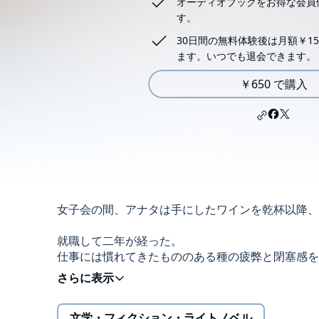
オーディオブックをお得な会員
す。
30日間の無料体験後は月額￥15
ます。いつでも退会できます。
￥650 で購入
女子会の間、アナタは手にしたワインを乾杯以降、
就職して二年が経った。
仕事には慣れてきたもののある種の疲弊と閉塞感を
「このまま流されてていいのだろうか」
そんな時、故郷の旧友からの連絡。有名シェフがフ
会話は昔話をともなって盛り上がり、休暇をとって
文学・フィクション・ライトノベル