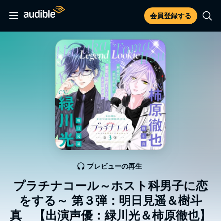
会員登録する
プレビューの再生
プラチナコール～ホスト科男子に恋
をする～ 第３弾：明日見遥＆樹斗
真 【出演声優：緑川光＆柿原徹也】