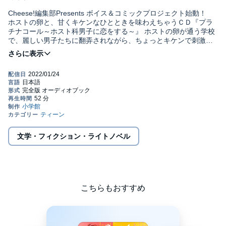
Cheese!編集部Presents ボイス＆コミックプロジェクト始動！
ホストの卵と、甘くキケンなひとときを味わえちゃうＣＤ『プラ
チナコール～ホスト科男子に恋をする～』 ホストの卵が通う学校
で、麗しい男子たちに翻弄されながら、ちょっとキケンで刺激的
な夜を過ごせちゃうシチュエーションＣＤ、第３弾が登場！
各キャラクターが、貴女のためにシャンパンコールでおもてな
し！シャンパンコールは、MIKOTO・久下真音・吉田詩織など、
実力派音楽クリエイターが制作協力。
◆STORY ここは、ホストが至高の存在とされる世界。あなたが通
う函洛学園高等部には、普通科の他にホスト科が存在する。普通
科２年生のあなたは、進級してすぐにホスト科の手伝いをする”プ
リンセス”に選ばれてしまい･･･！？
文学・フィクション・ライトノベル
◆第３弾CAST 明日見遥（ＣＶ：緑川光）＆ 樹斗真（ＣＶ：柿原
徹也）
★小学館発行の月刊少女まんが誌『Cheese!』2022年３月号に、
このトラックが収録されたふろくドラマＣＤがついてくる！★
こちらもおすすめ
Cheese!公式サイト
http://cheese.shogakukan.co.jp/