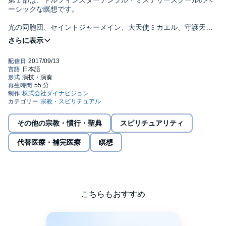
第１部は、ドルフィンスターテンプル・ミステリースクールのベ
ーシックな瞑想です。
光の同胞団、セイントジャーメイン、大天使ミカエル、守護天
使、守護神、アセンデッドマスターたちを招き、神聖な空間を設
置します。無条件の愛で満たされ、ハイヤーセルフと７つのチャ
クラでも繋がり、融合を促していきます。ハイヤーセルフから必
要なメッセージを受け取りましょう。
第２部は、光のガイドに導かれ、マカバに乗って、アメリカ・カ
リフォルニアのシャスタ山の光の都市にある、ドルフィンスター
テンプルの光の神殿を訪れます。
この神殿では、アセンデッドマスターや神、女神などの深い縁の
その他の宗教・慣行・聖典
スピリチュアリティ
ある存在と、ハートとハートで繋がり、愛・信頼・勇気・調和を
光を通して循環していきます。更に、カルマの光の評議会たちに
代替医療・補完医療
瞑想
導かれ、地球上でマスターとして生きることを阻むカルマの課題
の書と、カルマから自由になる為の真実の書から情報を受け取り
ます。最後には、アカシックレコードのある聖なる空間で、地球
上でマスターとして、最高最善に生きる為の瞑想でギフトを受け
取ります。
こちらもおすすめ
ヒーリング＆誘導瞑想 穴口 恵子
音楽 ポール・アミタージュCopyright2013 Dynavision Corp.
All right Reserved.music by Paul Amitageart work