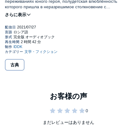
переживаниях юного героя, полудетская влюблённость
которого пришла в неразрешимое столкновение с
драматизмом и жертвенностью взрослой любви.
Аудиокнига. Русская классика. Классический любовный
роман.
Музыка: studio.youtube.com
Kevin MacLeod / FairyTale Waltz
古典
Обложка: Николаиди Галина
© ИДДК
Please note: This audiobook is in Russian.
Public Domain (P)2021 IDDK
まだレビューはありません