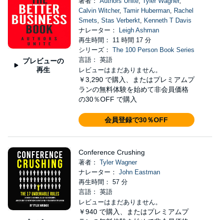
著者：
Authors Unite
,
Tyler Wagner
,
Calvin Witcher
,
Tamir Huberman
,
Rachel
Smets
,
Stas Verberkt
,
Kenneth T Davis
ナレーター：
Leigh Ashman
再生時間： 11 時間 17 分
シリーズ：
The 100 Person Book Series
言語： 英語
プレビューの
再生
レビューはまだありません。
￥3,290
で購入、またはプレミアムプ
ランの無料体験を始めて非会員価格
の30％OFF で購入
会員登録で30％OFF
Conference Crushing
著者：
Tyler Wagner
ナレーター：
John Eastman
再生時間： 57 分
言語： 英語
レビューはまだありません。
￥940
で購入、またはプレミアムプ