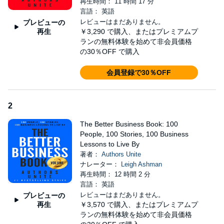
再生時間： 11 時間 17 分
you've always wanted.
The Better Business Book
is better than
言語： 英語
your average business book. That's how we came up with the
レビューはまだありません。
プレビューの
title. It consists of 100 people each sharing their most valuable
再生
￥3,290
で購入、またはプレミアムプ
business lesson. A real story from their business experience and
ランの無料体験を始めて非会員価格
the lesson they learned from it. Each time you listen to it, you will
の30％OFF で購入
learn something new. Guaranteed. We hope you enjoy listening
to this book half as much as we enjoyed creating it for you.
会員登録で30％OFF
©2016, 2017 Tyler Wagner (P)2017 Tyler Wagner
2
The Better Business Book: 100
People, 100 Stories, 100 Business
Lessons to Live By
著者：
Authors Unite
ナレーター：
Leigh Ashman
再生時間： 12 時間 2 分
言語： 英語
レビューはまだありません。
プレビューの
再生
￥3,570
で購入、またはプレミアムプ
ランの無料体験を始めて非会員価格