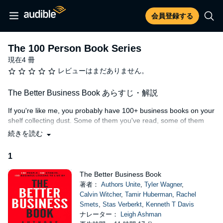
会員登録する
The 100 Person Book Series
現在4 冊
レビューはまだありません。
The Better Business Book あらすじ・解説
If you're like me, you probably have 100+ business books on your
shelf collecting dust. Some of them you've read, some of them
you had hopes of reading, but life just got in the way. Each of
続きを読む
those books probably followed a theme and had one important
underlying message to share with you. Hundreds of pages,
1
thousands of words, but only one golden nugget of underlying
wisdom. All that reading for just one golden nugget. Imagine if
The Better Business Book
you could have one book that gave you 100 golden nuggets.
著者：
Authors Unite
,
Tyler Wagner
,
Less dust. Less clutter. Just one book to always have by your
Calvin Witcher
,
Tamir Huberman
,
Rachel
side and reference whenever you need to. Well, that's
The Better
Smets
,
Stas Verberkt
,
Kenneth T Davis
Business Book
. It's your one-stop shop for crystal-clear business
ナレーター：
Leigh Ashman
advice that you can use to grow your business and live the life