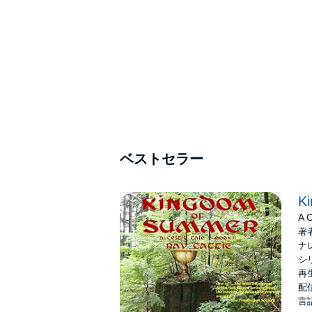
ベストセラー
K
A C
著
ナ
シ
再生
配信
言