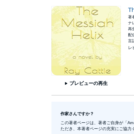
Th
著
ナ
再生
配信
言
レ
プレビューの再生
作家さんですか？
この著者ページは、著者ご自身が「Am
ただき、本著者ページの充実にご協力