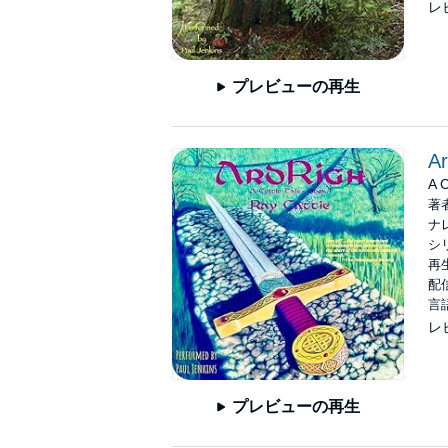
レ
プレビューの再生
Ar
A C
著
ナ
シ
再生
配信
言
レ
プレビューの再生