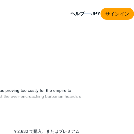
サインイン
ヘルプ
as proving too costly for the empire to
inst the ever-encroaching barbarian hoards of
et, or fall and be lost forever in the mists
om his much-anticipated birth through his
us renegade Lot.
￥2,630
で購入、またはプレミアム