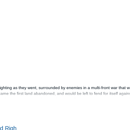
。
ighting as they went, surrounded by enemies in a multi-front war that w
came the first land abandoned, and would be left to fend for itself aga
o fill the vacuum that Rome left behind. Briton would stand on its own fe
eeded - an Arthur.
ur, the burgeoning king of Summer, following the legendary character fr
n, culminating in his defense of sovereignty itself against the treasono
d Righ