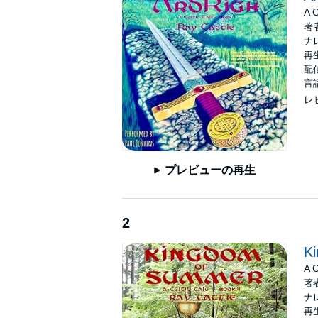
©2017 Ray Cattie (P)2018 Ray Cattie
A C
著
ナ
再生
配信
言
レ
プレビューの再生
2
K
A C
著
ナ
再生