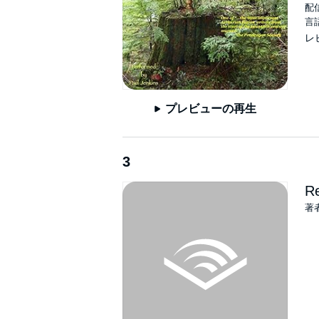
配信
言
レ
プレビューの再生
3
Re
著