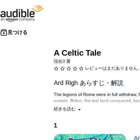
A Celtic Tale
現在3 冊
レビューはまだありません
Ard Righ あらすじ・解説
The legions of Rome were in full withdraw, f
sustain. Briton, the last land conquered, be
Picti, Saecsons, and Hybernians - all eager t
続きを読む
of time. Briton needed a champion. Briton n
ARD RIGH
chronicles the early life of Arth
1
heroic ascension to the sovereignty of Brito
Ar