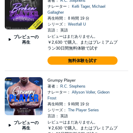
著者：
R.C. Stephens
ナレーター：
Kelli Tager
,
Michael
Gallagher
再生時間： 8 時間 19 分
シリーズ：
Westfall U
言語： 英語
レビューはまだありません。
プレビューの
再生
￥2,630
で購入、またはプレミアムプ
ラン30日間無料体験で試す
無料体験を試す
Grumpy Player
著者：
R.C. Stephens
ナレーター：
Allyson Voller
,
Gideon
Frost
再生時間： 9 時間 19 分
シリーズ：
The Player Series
言語： 英語
レビューはまだありません。
プレビューの
再生
￥2,630
で購入、またはプレミアムプ