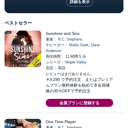
詳細を表示
ベストセラー
Sunshine and Sins
著者：
R.C. Stephens
ナレーター：
Mollie Stark
,
Dane
Anderson
再生時間： 11 時間 5 分
シリーズ：
Maple Valley
言語： 英語
レビューはまだありません。
￥3,290
で予約注文、またはプレミア
ムプラン無料体験を始めて非会員価
格の30％OFFで予約注文
会員プランに登録する
One Time Player
著者：
R.C. Stephens