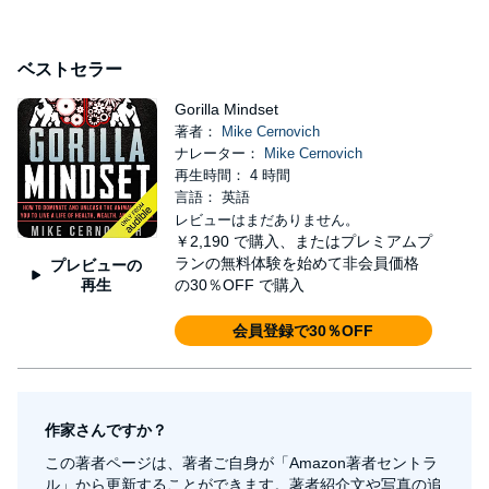
ベストセラー
Gorilla Mindset
著者：
Mike Cernovich
ナレーター：
Mike Cernovich
再生時間： 4 時間
言語： 英語
レビューはまだありません。
￥2,190
で購入、またはプレミアムプ
ランの無料体験を始めて非会員価格
プレビューの
再生
の30％OFF で購入
会員登録で30％OFF
作家さんですか？
この著者ページは、著者ご自身が「Amazon著者セントラ
ル」から更新することができます。著者紹介文や写真の追