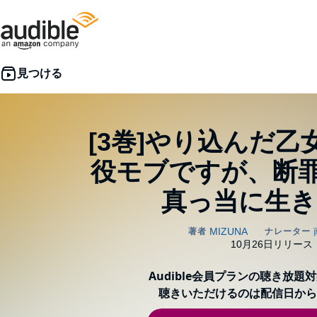
[3巻]やり込んだ
役モブですが、断
真っ当に生き
Audible会員プランの聴き放題
聴きいただけるのは配信日から