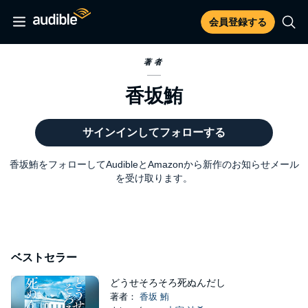
会員登録する
著者
香坂鮪
サインインしてフォローする
香坂鮪をフォローしてAudibleとAmazonから新作のお知らせメール
を受け取ります。
ベストセラー
どうせそろそろ死ぬんだし
著者：
香坂 鮪