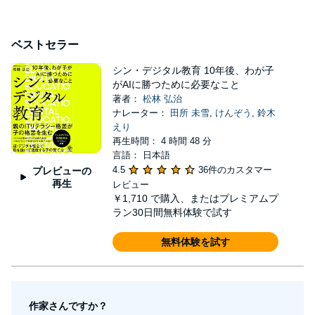
ベストセラー
シン・デジタル教育 10年後、わが子
がAIに勝つために必要なこと
著者：
松林 弘治
ナレーター：
田所 未雪
,
けんぞう
,
鈴木
えり
再生時間： 4 時間 48 分
言語： 日本語
4.5
36件のカスタマー
プレビューの
再生
レビュー
￥1,710
で購入、またはプレミアムプ
ラン30日間無料体験で試す
無料体験を試す
作家さんですか？