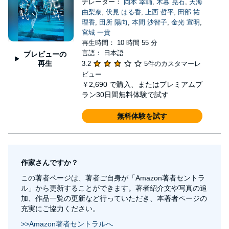
ナレーター：
岡本 幸輔
,
木暮 晃石
,
天海
由梨奈
,
伏見 はる香
,
上西 哲平
,
田部 祐
理香
,
田所 陽向
,
本間 沙智子
,
金光 宣明
,
宮城 一貴
再生時間： 10 時間 55 分
言語： 日本語
プレビューの
再生
3.2
5件のカスタマーレ
ビュー
￥2,690
で購入、またはプレミアムプ
ラン30日間無料体験で試す
無料体験を試す
作家さんですか？
この著者ページは、著者ご自身が「Amazon著者セントラ
ル」から更新することができます。著者紹介文や写真の追
加、作品一覧の更新など行っていただき、本著者ページの
充実にご協力ください。
>>Amazon著者セントラルへ