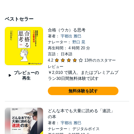
ベストセラー
合格（ウカ）る思考
著者：
宇都出 雅巳
ナレーター：
野口 晃
再生時間： 4 時間 20 分
言語： 日本語
4.2
13件のカスタマー
レビュー
￥2,010
で購入、またはプレミアムプ
プレビューの
再生
ラン30日間無料体験で試す
無料体験を試す
どんな本でも大量に読める「速読」
の本
著者：
宇都出 雅巳
ナレーター： デジタルボイス