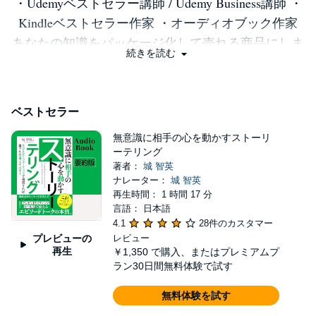
・Udemyベストセラー講師 / Udemy Business講師 ・
Kindleベストセラー作家 ・オーディオブック作家
あなたの知識をパッケージ化して売れる商品にしま
続きを読む
す 年間16億円以上を売る会社のWEBマーケター。
コンテンツ制作の最小単位を”オンライン講座”にす
ることで、集客、教育、販売の悩みは解決できま
ベストセラー
す。今すぐあなたの知識、経験、情熱を売れる商品
無意識に相手の心を動かすストーリ
に変えませんか？ 机上の空論ではなく、現場で使
ーテリング
えるスキルをお伝えします。 2017年の冬。僕は大
著者：
城 智英
学３年生のときにネットビジネスに出会いました。
ナレーター：
城 智英
再生時間： 1 時間 17 分
それから今に至るまで、WEBの世界で何とか飯が食
言語： 日本語
えています。 普段はWEBマーケターとして企業様
4.1
28件のカスタマー
の集客、商品販売フロー改善のお手伝いをしてま
プレビューの
レビュー
再生
￥1,350
で購入、またはプレミアムプ
す。そこで痛感するのは、「机上の空論は全く役に
ラン30日間無料体験で試す
立たない」ということです。 実践で使えるか否
無料体験を試す
か。つまりその施策で利益が出るかが全てです。