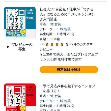
だから約束します。 僕のオンライン講座では、机
上の空論ではなく、実際に現場で使っているノウハ
社会人1年目必見！仕事が「できる
ウ・スキルをシェアします。そうでなければ、オン
人」になるためのロジカルシンキン
グ入門講座
ライン講座にして発信する意味がないと思うので
著者：
城 智英
す。 以下は僕が実際に業務として経験したことで
ナレーター：
城 智英
再生時間： 1 時間 23 分
す。 ・YouTube動画の台本制作や撮影ディレクショ
言語： 日本語
ン ・LP（ランディングページ）制作 ・Hubspotを使
3.8
12件のカスタマー
プレビューの
ったメルマガ運用 ・Lステップの運用 ・WEBセミ
再生
レビュー
￥1,350
で購入、またはプレミアムプ
ナーの設計 ・新商品開発のコンセプトメイキング
ラン30日間無料体験で試す
・広告運用 ・セールスファネルの構築・運用・改
善 など。 以上の業務で培った知識をあなたに惜し
無料体験を試す
みなくお伝えします。
一撃で見込み客を魅了するコンセプ
トの作り方！
著者：
城 智英
ナレーター：
城 智英
再生時間： 1 時間 24 分
言語： 日本語