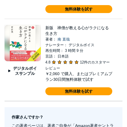
無料体験を試す
新版 禅僧が教える心がラクになる
生き方
著者：
南 直哉
ナレーター： デジタルボイス
再生時間： 3 時間 9 分
言語： 日本語
4.8
12件のカスタマー
デジタルボイ
レビュー
スサンプル
￥2,060
で購入、またはプレミアムプ
ラン30日間無料体験で試す
無料体験を試す
作家さんですか？
この著者ページは、著者ご自身が「Amazon著者セントラ