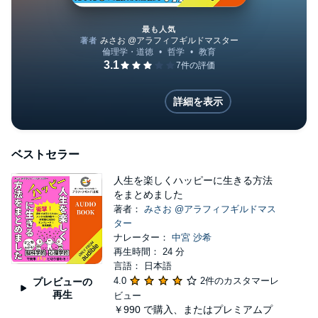
な成果を生み出す『ビジネス成功脳』3大法則」
（小田急グループ） 「IT成功脳を手に入れて活躍す
最も人気
るために知っておくべき3つの法則」（某大手IT企
業） 「可能性を引出し、夢を実現する方法」（青
人生が変わる「思い込みの教科
山学院大学） 「活躍するｱｽﾘｰﾄになる為の3つのポ
詳細を表示
イント」（某ﾌﾟﾛサッカーﾁｰﾑJrユース、某ゴルフJr
チーム、水橋高校） など・・・ その他、企業研
修・講演セミナー、一般向け講演会、学生向け講演
ベストセラー
会 等 【主なマスコミ掲載・露出】 雑誌（オーリ
人生を楽しくハッピーに生きる方法
ー、フィールドギア等） 読売新聞 スポーツ報
をまとめました
知 北日本新聞 富山新聞 衛星放送 テレビ東
著者：
みさお @アラフィフギルドマス
ター
京 北日本放送 ラジオCity-ＦＭ など・・・
ナレーター：
中宮 沙希
再生時間： 24 分
言語： 日本語
4.0
2件のカスタマーレ
プレビューの
再生
ビュー
￥990
で購入、またはプレミアムプ