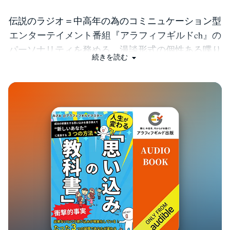
伝説のラジオ＝中高年の為のコミニュケーション型
エンターテイメント番組『アラフィフギルドch』の
パーソナリティを務める。漫談形式の個性ある喋り
続きを読む
が人気を呼び人気となる。多くの中高年たちが、そ
の才能と得意分野を生かし番組をキッカケに世の中
へリリースした。自身も、「アラフィフギルドマス
ターみさお」としてKinde出版・Audible出版をリリ
ース。また、アラフィフギルド出版を設立し、才能
や能力・得意分野のある中高年の輩出に尽力する。
【専門分野】 自己開発、人生開花、自己啓発、成
功哲学、成功法則、自己解放などの分野に精通し、
科学的視点と精神的視点を融合させた学びを提供す
る。人生をより良い方向へ導くお手伝いをしてい
る。これまで延べ10000人の人生相談やコーチング
を行う。 【主な公演、セミナー】 「90分で奇跡的