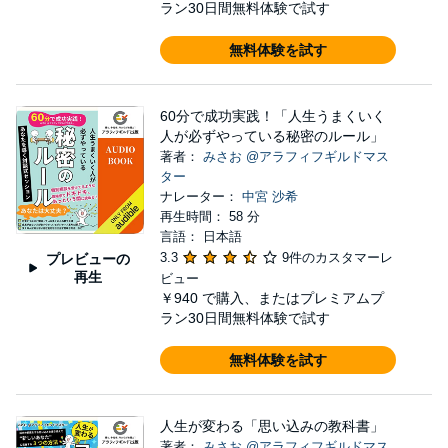
ラン30日間無料体験で試す
無料体験を試す
60分で成功実践！「人生うまくいく
人が必ずやっている秘密のルール」
著者：
みさお @アラフィフギルドマス
ター
ナレーター：
中宮 沙希
再生時間： 58 分
言語： 日本語
3.3
9件のカスタマーレ
プレビューの
再生
ビュー
￥940
で購入、またはプレミアムプ
ラン30日間無料体験で試す
無料体験を試す
人生が変わる「思い込みの教科書」
著者：
みさお @アラフィフギルドマス