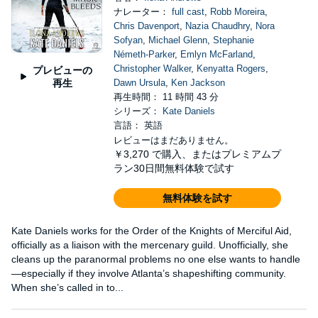
ナレーター：
full cast
,
Robb Moreira
,
Chris Davenport
,
Nazia Chaudhry
,
Nora
Sofyan
,
Michael Glenn
,
Stephanie
Németh-Parker
,
Emlyn McFarland
,
Christopher Walker
,
Kenyatta Rogers
,
プレビューの
再生
Dawn Ursula
,
Ken Jackson
再生時間： 11 時間 43 分
シリーズ：
Kate Daniels
言語： 英語
レビューはまだありません。
￥3,270
で購入、またはプレミアムプ
ラン30日間無料体験で試す
無料体験を試す
Kate Daniels works for the Order of the Knights of Merciful Aid,
officially as a liaison with the mercenary guild. Unofficially, she
cleans up the paranormal problems no one else wants to handle
—especially if they involve Atlanta’s shapeshifting community.
When she’s called in to...