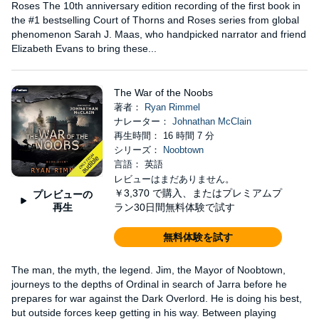
Roses The 10th anniversary edition recording of the first book in
the #1 bestselling Court of Thorns and Roses series from global
phenomenon Sarah J. Maas, who handpicked narrator and friend
Elizabeth Evans to bring these...
The War of the Noobs
著者：
Ryan Rimmel
ナレーター：
Johnathan McClain
再生時間： 16 時間 7 分
シリーズ：
Noobtown
言語： 英語
レビューはまだありません。
￥3,370
で購入、またはプレミアムプ
プレビューの
再生
ラン30日間無料体験で試す
無料体験を試す
The man, the myth, the legend. Jim, the Mayor of Noobtown,
journeys to the depths of Ordinal in search of Jarra before he
prepares for war against the Dark Overlord. He is doing his best,
but outside forces keep getting in his way. Between playing