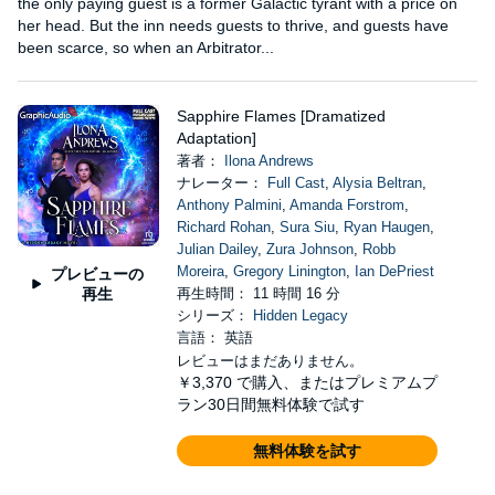
the only paying guest is a former Galactic tyrant with a price on
her head. But the inn needs guests to thrive, and guests have
been scarce, so when an Arbitrator...
Sapphire Flames [Dramatized
Adaptation]
著者：
Ilona Andrews
ナレーター：
Full Cast
,
Alysia Beltran
,
Anthony Palmini
,
Amanda Forstrom
,
Richard Rohan
,
Sura Siu
,
Ryan Haugen
,
Julian Dailey
,
Zura Johnson
,
Robb
Moreira
,
Gregory Linington
,
Ian DePriest
プレビューの
再生
再生時間： 11 時間 16 分
シリーズ：
Hidden Legacy
言語： 英語
レビューはまだありません。
￥3,370
で購入、またはプレミアムプ
ラン30日間無料体験で試す
無料体験を試す