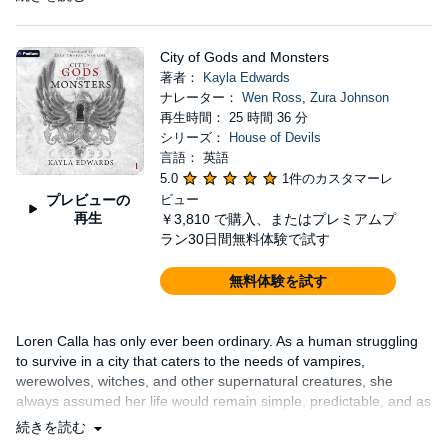
City of Gods and Monsters
著者：
Kayla Edwards
ナレーター：
Wen Ross
,
Zura Johnson
再生時間： 25 時間 36 分
シリーズ：
House of Devils
言語： 英語
5.0
1件のカスタマーレ
プレビューの
ビュー
再生
￥3,810
で購入、またはプレミアムプ
ラン30日間無料体験で試す
無料体験を試す
Loren Calla has only ever been ordinary. As a human struggling
to survive in a city that caters to the needs of vampires,
werewolves, witches, and other supernatural creatures, she
always assumed her life would remain simple, predictable, and as
safe as her world would allow.
続きを読む