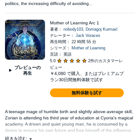
politics, the increasing difficulty of avoiding...
Mother of Learning Arc 1
著者：
nobody103
,
Domagoj Kurmaić
ナレーター：
Jack Voraces
再生時間： 22 時間 55 分
シリーズ：
Mother of Learning
言語： 英語
5.0
2件のカスタマーレ
プレビューの
ビュー
再生
￥4,080
で購入、またはプレミアムプ
ラン30日間無料体験で試す
無料体験を試す
A teenage mage of humble birth and slightly above-average skill,
Zorian is attending his third year of education at Cyoria's magical
academy. A driven and quiet young man, he is consumed by a
desire to ensure his own future and free himself of the influence
of his family....
続きを読む