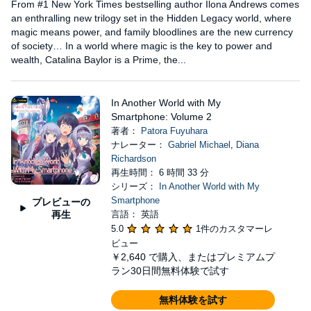
From #1 New York Times bestselling author Ilona Andrews comes
an enthralling new trilogy set in the Hidden Legacy world, where
magic means power, and family bloodlines are the new currency
of society… In a world where magic is the key to power and
wealth, Catalina Baylor is a Prime, the...
In Another World with My
Smartphone: Volume 2
著者：
Patora Fuyuhara
ナレーター：
Gabriel Michael
,
Diana
Richardson
再生時間： 6 時間 33 分
シリーズ：
In Another World with My
Smartphone
プレビューの
再生
言語： 英語
5.0
1件のカスタマーレ
ビュー
￥2,640
で購入、またはプレミアムプ
ラン30日間無料体験で試す
無料体験を試す