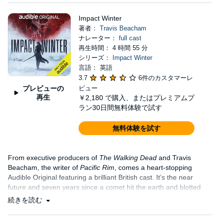
Impact Winter
著者：
Travis Beacham
ナレーター：
full cast
再生時間： 4 時間 55 分
シリーズ：
Impact Winter
言語： 英語
3.7
6件のカスタマーレ
プレビューの
ビュー
再生
￥2,180
で購入、またはプレミアムプ
ラン30日間無料体験で試す
無料体験を試す
From executive producers of
The Walking Dead
and Travis
Beacham, the writer of
Pacific Rim
, comes a heart-stopping
Audible Original featuring a brilliant British cast. It’s the near
future and seven years since a comet hit the earth and blotted
out the sun....
続きを読む