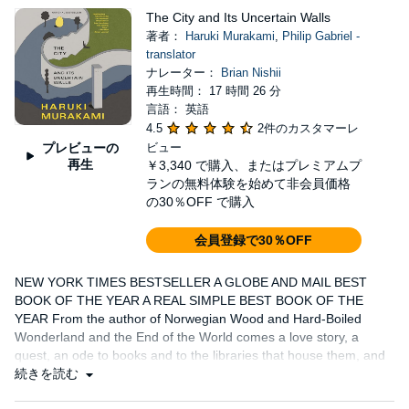
The City and Its Uncertain Walls
著者：
Haruki Murakami
,
Philip Gabriel -
translator
ナレーター：
Brian Nishii
再生時間： 17 時間 26 分
言語： 英語
4.5
2件のカスタマーレ
プレビューの
ビュー
再生
￥3,340
で購入、またはプレミアムプ
ランの無料体験を始めて非会員価格
の30％OFF で購入
会員登録で30％OFF
NEW YORK TIMES BESTSELLER A GLOBE AND MAIL BEST
BOOK OF THE YEAR A REAL SIMPLE BEST BOOK OF THE
YEAR From the author of Norwegian Wood and Hard-Boiled
Wonderland and the End of the World comes a love story, a
quest, an ode to books and to the libraries that house them, and
a parable...
続きを読む