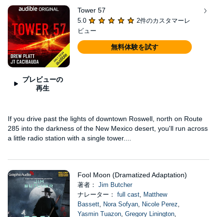
Tower 57
5.0
2件のカスタマーレ
ビュー
無料体験を試す
プレビューの
再生
If you drive past the lights of downtown Roswell, north on Route
285 into the darkness of the New Mexico desert, you'll run across
a little radio station with a single tower....
Fool Moon (Dramatized Adaptation)
著者：
Jim Butcher
ナレーター：
full cast
,
Matthew
Bassett
,
Nora Sofyan
,
Nicole Perez
,
Yasmin Tuazon
,
Gregory Linington
,