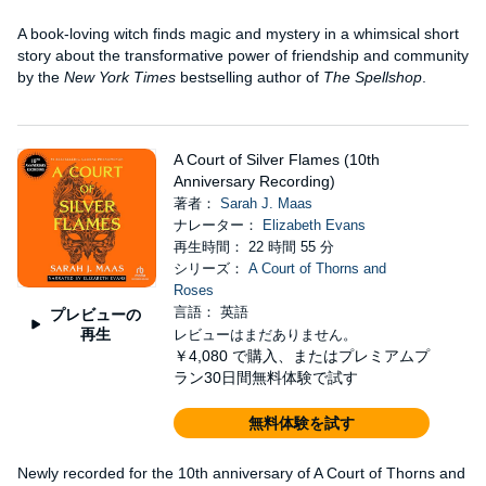
A book-loving witch finds magic and mystery in a whimsical short
story about the transformative power of friendship and community
by the
New York Times
bestselling author of
The Spellshop
.
A Court of Silver Flames (10th
Anniversary Recording)
著者：
Sarah J. Maas
ナレーター：
Elizabeth Evans
再生時間： 22 時間 55 分
シリーズ：
A Court of Thorns and
Roses
言語： 英語
プレビューの
再生
レビューはまだありません。
￥4,080
で購入、またはプレミアムプ
ラン30日間無料体験で試す
無料体験を試す
Newly recorded for the 10th anniversary of A Court of Thorns and