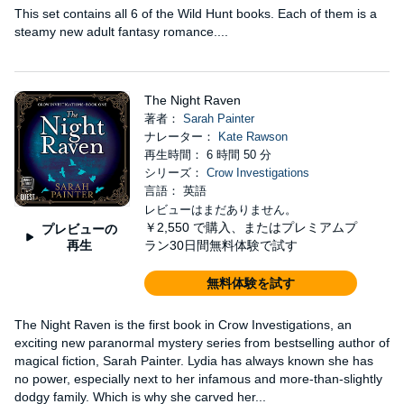
This set contains all 6 of the Wild Hunt books. Each of them is a
steamy new adult fantasy romance....
The Night Raven
著者：
Sarah Painter
ナレーター：
Kate Rawson
再生時間： 6 時間 50 分
シリーズ：
Crow Investigations
言語： 英語
レビューはまだありません。
￥2,550
で購入、またはプレミアムプ
プレビューの
再生
ラン30日間無料体験で試す
無料体験を試す
The Night Raven is the first book in Crow Investigations, an
exciting new paranormal mystery series from bestselling author of
magical fiction, Sarah Painter. Lydia has always known she has
no power, especially next to her infamous and more-than-slightly
dodgy family. Which is why she carved her...