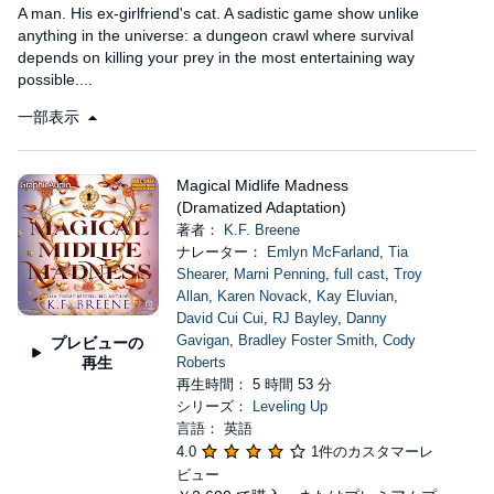
A man. His ex-girlfriend's cat. A sadistic game show unlike
anything in the universe: a dungeon crawl where survival
depends on killing your prey in the most entertaining way
possible....
一部表示
Magical Midlife Madness
(Dramatized Adaptation)
著者：
K.F. Breene
ナレーター：
Emlyn McFarland
,
Tia
Shearer
,
Marni Penning
,
full cast
,
Troy
Allan
,
Karen Novack
,
Kay Eluvian
,
David Cui Cui
,
RJ Bayley
,
Danny
Gavigan
,
Bradley Foster Smith
,
Cody
プレビューの
再生
Roberts
再生時間： 5 時間 53 分
シリーズ：
Leveling Up
言語： 英語
4.0
1件のカスタマーレ
ビュー