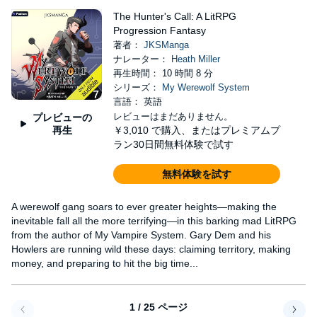
The Hunter's Call: A LitRPG
Progression Fantasy
著者：
JKSManga
ナレーター：
Heath Miller
再生時間： 10 時間 8 分
シリーズ：
My Werewolf System
言語： 英語
レビューはまだありません。
プレビューの
再生
￥3,010
で購入、またはプレミアムプ
ラン30日間無料体験で試す
無料体験を試す
A werewolf gang soars to ever greater heights—making the
inevitable fall all the more terrifying—in this barking mad LitRPG
from the author of My Vampire System. Gary Dem and his
Howlers are running wild these days: claiming territory, making
money, and preparing to hit the big time...
1 / 25 ページ