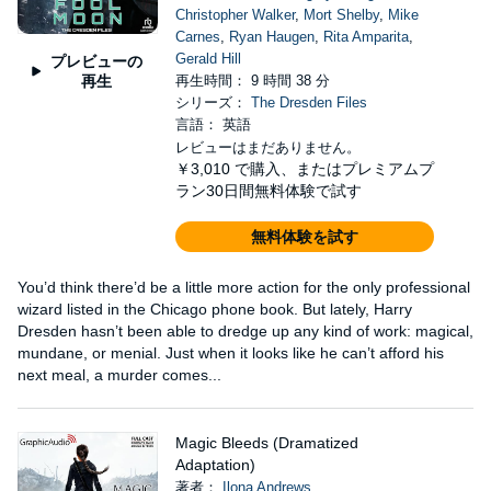
Christopher Walker
,
Mort Shelby
,
Mike
Carnes
,
Ryan Haugen
,
Rita Amparita
,
Gerald Hill
プレビューの
再生
再生時間： 9 時間 38 分
シリーズ：
The Dresden Files
言語： 英語
レビューはまだありません。
￥3,010
で購入、またはプレミアムプ
ラン30日間無料体験で試す
無料体験を試す
You’d think there’d be a little more action for the only professional
wizard listed in the Chicago phone book. But lately, Harry
Dresden hasn’t been able to dredge up any kind of work: magical,
mundane, or menial. Just when it looks like he can’t afford his
next meal, a murder comes...
Magic Bleeds (Dramatized
Adaptation)
著者：
Ilona Andrews