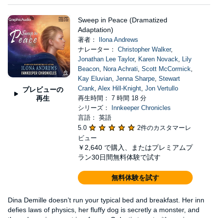
Sweep in Peace (Dramatized
Adaptation)
著者：
Ilona Andrews
ナレーター：
Christopher Walker
,
Jonathan Lee Taylor
,
Karen Novack
,
Lily
Beacon
,
Nora Achrati
,
Scott McCormick
,
Kay Eluvian
,
Jenna Sharpe
,
Stewart
Crank
,
Alex Hill-Knight
,
Jon Vertullo
プレビューの
再生
再生時間： 7 時間 18 分
シリーズ：
Innkeeper Chronicles
言語： 英語
5.0
2件のカスタマーレ
ビュー
￥2,640
で購入、またはプレミアムプ
ラン30日間無料体験で試す
無料体験を試す
Dina Demille doesn’t run your typical bed and breakfast. Her inn
defies laws of physics, her fluffy dog is secretly a monster, and