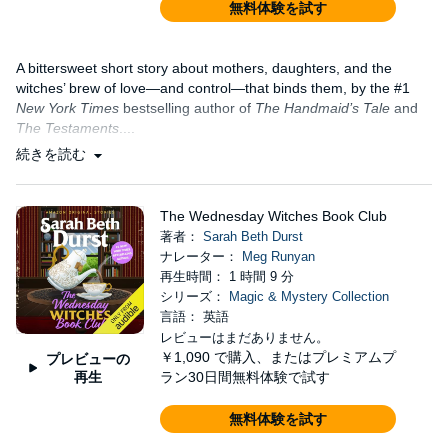
無料体験を試す
A bittersweet short story about mothers, daughters, and the
witches’ brew of love—and control—that binds them, by the #1
New York Times
bestselling author of
The Handmaid’s Tale
and
The Testaments
....
続きを読む
The Wednesday Witches Book Club
著者：
Sarah Beth Durst
ナレーター：
Meg Runyan
再生時間： 1 時間 9 分
シリーズ：
Magic & Mystery Collection
言語： 英語
レビューはまだありません。
￥1,090
で購入、またはプレミアムプ
プレビューの
再生
ラン30日間無料体験で試す
無料体験を試す