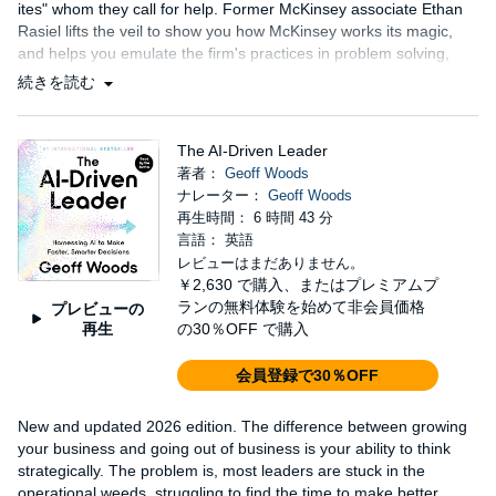
ites" whom they call for help. Former McKinsey associate Ethan
Rasiel lifts the veil to show you how McKinsey works its magic,
and helps you emulate the firm's practices in problem solving,
communication, and management....
続きを読む
The AI-Driven Leader
著者：
Geoff Woods
ナレーター：
Geoff Woods
再生時間： 6 時間 43 分
言語： 英語
レビューはまだありません。
￥2,630
で購入、またはプレミアムプ
ランの無料体験を始めて非会員価格
プレビューの
再生
の30％OFF で購入
会員登録で30％OFF
New and updated 2026 edition. The difference between growing
your business and going out of business is your ability to think
strategically. The problem is, most leaders are stuck in the
operational weeds, struggling to find the time to make better