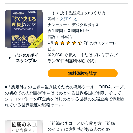
「すぐ決まる組織」のつくり方
著者：
入江 仁之
ナレーター： デジタルボイス
再生時間： 3 時間 51 分
言語： 日本語
4.6
7件のカスタマーレ
ビュー
￥2,060
で購入、またはプレミアムプ
デジタルボイ
スサンプル
ラン30日間無料体験で試す
無料体験を試す
■「想定外」の世界を生き抜くための戦略ツール「OODAループ」
の初めての入門書米軍をはじめとする世界各国の軍隊、そして、
シリコンバレーのIT企業をはじめとする世界の先端企業で採用さ
れている世界最速の戦略ツール
「組織のネコ」という働き方 「組織
のイヌ」に違和感がある人のため