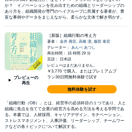
か？ イノベーションを生み出すための組織とリーダーシップの
あり方を、組織開発が専門のヘイグループに所属する著者が、豊
富な事例やデータをまじえながら、柔らかな文体で解き明かす。
［新版］組織行動の考え方
著者：
金井 壽宏
,
高橋 潔
,
服部 泰宏
ナレーター：
あんべ あつし
再生時間： 16 時間 29 分
言語： 日本語
レビューはまだありません。
￥3,770
で購入、またはプレミアムプ
ラン30日間無料体験で試す
プレビューの
再生
無料体験を試す
「組織行動（OB）」とは、経営学の必須科目の１つであり、人と
組織に焦点を当てて企業の経営力を高める方法を考える学問であ
る。本書では、人材採用、キャリアデザイン、モチベーション、
ストレスマネジメント、人事評価、リーダーシップ、チームワー
クなどの各トピックについて解説する。