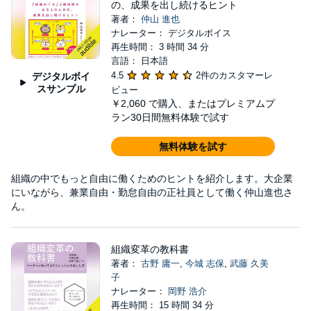
の、成果を出し続けるヒント
著者：
仲山 進也
ナレーター： デジタルボイス
再生時間： 3 時間 34 分
言語： 日本語
4.5
2件のカスタマーレ
デジタルボイ
スサンプル
ビュー
￥2,060
で購入、またはプレミアムプ
ラン30日間無料体験で試す
無料体験を試す
組織の中でもっと自由に働くためのヒントを紹介します。大企業
にいながら、兼業自由・勤怠自由の正社員として働く仲山進也さ
ん。
組織変革の教科書
著者：
古野 庸一
,
今城 志保
,
武藤 久美
子
ナレーター：
岡野 浩介
再生時間： 15 時間 34 分