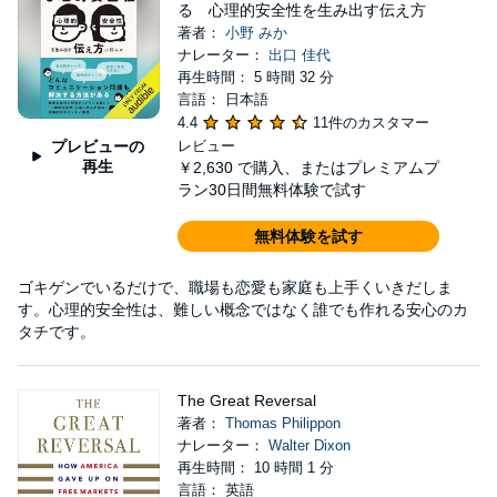
る 心理的安全性を生み出す伝え方
著者：
小野 みか
ナレーター：
出口 佳代
再生時間： 5 時間 32 分
言語： 日本語
4.4
11件のカスタマー
プレビューの
レビュー
再生
￥2,630
で購入、またはプレミアムプ
ラン30日間無料体験で試す
無料体験を試す
ゴキゲンでいるだけで、職場も恋愛も家庭も上手くいきだしま
す。心理的安全性は、難しい概念ではなく誰でも作れる安心のカ
タチです。
The Great Reversal
著者：
Thomas Philippon
ナレーター：
Walter Dixon
再生時間： 10 時間 1 分
言語： 英語