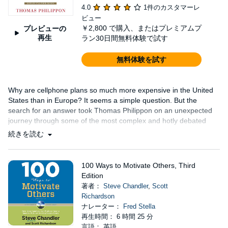
4.0
1件のカスタマーレ
ビュー
￥2,800
で購入、またはプレミアムプ
プレビューの
再生
ラン30日間無料体験で試す
無料体験を試す
Why are cellphone plans so much more expensive in the United
States than in Europe? It seems a simple question. But the
search for an answer took Thomas Philippon on an unexpected
journey through some of the most complex and hotly debated
issues in modern economics....
続きを読む
100 Ways to Motivate Others, Third
Edition
著者：
Steve Chandler
,
Scott
Richardson
ナレーター：
Fred Stella
再生時間： 6 時間 25 分
言語： 英語