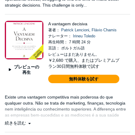
strategic decisions. This challenge is only...
A vantagem decisiva
著者：
Patrick Lencioni
,
Flávio Chamis
ナレーター：
Irineu Toledo
再生時間： 7 時間 24 分
言語： ポルトガル語
レビューはまだありません。
￥2,680
で購入、またはプレミアムプ
ラン30日間無料体験で試す
プレビューの
再生
無料体験を試す
Existe uma vantagem competitiva mais poderosa do que
qualquer outra. Não se trata de marketing, finanças, tecnologia
nem inteligência ou conhecimento superiores. A diferença entre
as empresas bem-sucedidas e as medíocres é a sua saúde
organizacional....
続きを読む