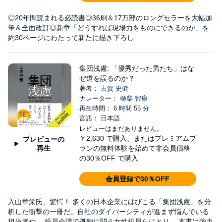
◎20年間読まれる必読書◎36刷＆17万部のロングセラーを大幅加
筆＆全面改訂◎新章「どうすれば現場力をものにできるのか」を
約30ページにわたって新たに描き下ろし
集団浅慮: 「優秀だった男たち」はな
ぜ道を誤るのか？
著者：
古賀 史健
ナレーター：
樋柴 智康
再生時間： 6 時間 55 分
言語： 日本語
レビューはまだありません。
￥2,630
で購入、またはプレミアムプ
プレビューの
再生
ランの無料体験を始めて非会員価格
の30％OFF で購入
会員登録で30％OFF
入山章栄氏、驚愕！ 多くの日本企業にはびこる「集団浅慮」を分
析した衝撃の一冊だ。自社のダイバーシティが進まず悩んでいる
担当者や、 役員会議で孤独に闘う女性役員らにとり、 本書は強力