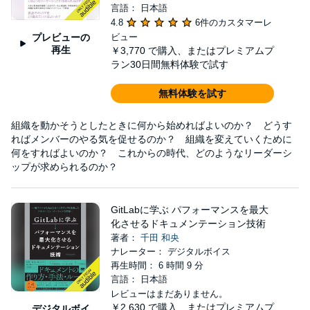
言語： 日本語
4.8
6件のカスタマーレ
プレビューの
ビュー
再生
￥3,770
で購入、またはプレミアムプ
ラン30日間無料体験で試す
無料体験を試す
組織を動かそうとしたときに何から始めればよいのか？ どうす
ればメンバーのやる気を促せるのか？ 組織を変えていくために
何をすればよいのか？ これからの時代、どのようなリーダーシ
ップが求められるのか？
GitLabに学ぶ パフォーマンスを最大
化させるドキュメンテーション技術
著者：
千田 和央
ナレーター： デジタルボイス
再生時間： 6 時間 9 分
言語： 日本語
レビューはまだありません。
￥2,630
で購入、またはプレミアムプ
デジタルボイ