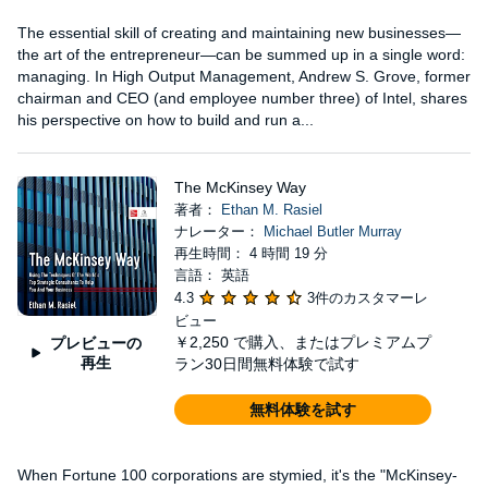
The essential skill of creating and maintaining new businesses—
the art of the entrepreneur—can be summed up in a single word:
managing. In High Output Management, Andrew S. Grove, former
chairman and CEO (and employee number three) of Intel, shares
his perspective on how to build and run a...
The McKinsey Way
著者：
Ethan M. Rasiel
ナレーター：
Michael Butler Murray
再生時間： 4 時間 19 分
言語： 英語
4.3
3件のカスタマーレ
ビュー
￥2,250
で購入、またはプレミアムプ
プレビューの
再生
ラン30日間無料体験で試す
無料体験を試す
When Fortune 100 corporations are stymied, it's the "McKinsey-