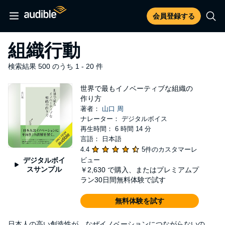
会員登録する
組織行動
検索結果 500 のうち 1 - 20 件
世界で最もイノベーティブな組織の
作り方
著者：
山口 周
ナレーター： デジタルボイス
再生時間： 6 時間 14 分
言語： 日本語
4.4
5件のカスタマーレ
デジタルボイ
ビュー
スサンプル
￥2,630
で購入、またはプレミアムプ
ラン30日間無料体験で試す
無料体験を試す
日本人の高い創造性が、なぜイノベーションにつながらないの