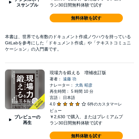
スサンプル
ラン30日間無料体験で試す
無料体験を試す
本書は、世界でも有数のドキュメント作成ノウハウを持っている
GitLabを参考にした「ドキュメント作成」や「テキストコミュニ
ケーション」の入門書です。
現場力を鍛える 増補改訂版
著者：
遠藤 功
ナレーター：
大島 昭彦
再生時間： 5 時間 10 分
言語： 日本語
4.0
6件のカスタマーレ
ビュー
￥2,630
で購入、またはプレミアムプ
プレビューの
再生
ラン30日間無料体験で試す
無料体験を試す