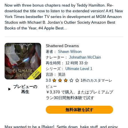
Now with three bonus chapters read by Teddy Hamilton. Re-
download the title now to listen to the extended version! A #1 New
York Times bestseller TV series in development at MGM Amazon
Studios with Michael B. Jordan’s Outlier Society Amazon Best
Books of the Year, #4 Apple Best...
Shattered Dreams
著者：
Shawn Wilson
ナレーター：
Johnathan McClain
再生時間： 12 時間 33 分
シリーズ：
Ultimate Level 1
言語： 英語
3.0
1件のカスタマーレ
プレビューの
ビュー
再生
￥3,370
で購入、またはプレミアムプ
ラン30日間無料体験で試す
無料体験を試す
Max wanted to be a [Baker]. Settle down, bake stuff, and enjoy