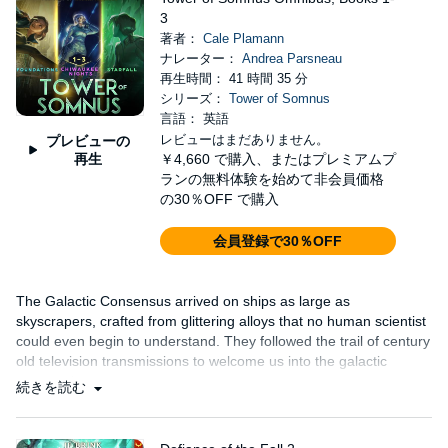
3
著者：
Cale Plamann
ナレーター：
Andrea Parsneau
再生時間： 41 時間 35 分
シリーズ：
Tower of Somnus
言語： 英語
レビューはまだありません。
プレビューの
再生
￥4,660
で購入、またはプレミアムプ
ランの無料体験を始めて非会員価格
の30％OFF で購入
会員登録で30％OFF
The Galactic Consensus arrived on ships as large as
skyscrapers, crafted from glittering alloys that no human scientist
could even begin to understand. They followed the trail of century
old television transmissions to welcome us into the galactic
community…
続きを読む