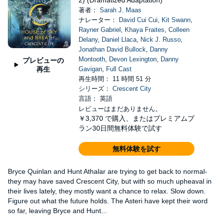
2) (Dramatized Adaptation)
著者：
Sarah J. Maas
ナレーター：
David Cui Cui
,
Kit Swann
,
Rayner Gabriel
,
Khaya Fraites
,
Colleen
Delany
,
Daniel Llaca
,
Nick J. Russo
,
Jonathan David Bullock
,
Danny
Montooth
,
Devon Lexington
,
Danny
プレビューの
再生
Gavigan
,
Full Cast
再生時間： 11 時間 51 分
シリーズ：
Crescent City
言語： 英語
レビューはまだありません。
￥3,370
で購入、またはプレミアムプ
ラン30日間無料体験で試す
無料体験を試す
Bryce Quinlan and Hunt Athalar are trying to get back to normal-
they may have saved Crescent City, but with so much upheaval in
their lives lately, they mostly want a chance to relax. Slow down.
Figure out what the future holds. The Asteri have kept their word
so far, leaving Bryce and Hunt...