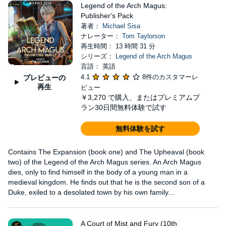
Legend of the Arch Magus:
Publisher's Pack
著者：
Michael Sisa
ナレーター：
Tom Taylorson
再生時間： 13 時間 31 分
シリーズ：
Legend of the Arch Magus
言語： 英語
4.1
8件のカスタマーレ
プレビューの
再生
ビュー
￥3,270
で購入、またはプレミアムプ
ラン30日間無料体験で試す
無料体験を試す
Contains The Expansion (book one) and The Upheaval (book
two) of the Legend of the Arch Magus series. An Arch Magus
dies, only to find himself in the body of a young man in a
medieval kingdom. He finds out that he is the second son of a
Duke, exiled to a desolated town by his own family...
A Court of Mist and Fury (10th