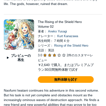
life. The gods, however, ruined that dream.
The Rising of the Shield Hero
Volume 02
著者：
Aneko Yusagi
ナレーター：
Kurt Kanazawa
再生時間： 7 時間 4 分
シリーズ：
Rising of the Shield Hero
言語： 英語
3.0
2件のカスタマーレ
プレビューの
再生
ビュー
￥2,640
で購入、またはプレミアムプ
ラン30日間無料体験で試す
無料体験を試す
Naofumi Iwatani continues his adventure in this second volume.
But his task is not yet complete and obstacles mount as the
increasingly ominous waves of destruction approach. He finds a
new friend and new powerful abilities that may prove to be too