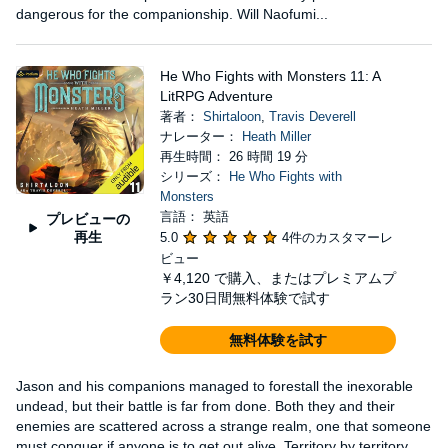
dangerous for the companionship. Will Naofumi...
He Who Fights with Monsters 11: A
LitRPG Adventure
著者：
Shirtaloon
,
Travis Deverell
ナレーター：
Heath Miller
再生時間： 26 時間 19 分
シリーズ：
He Who Fights with
Monsters
言語： 英語
プレビューの
再生
5.0
4件のカスタマーレ
ビュー
￥4,120
で購入、またはプレミアムプ
ラン30日間無料体験で試す
無料体験を試す
Jason and his companions managed to forestall the inexorable
undead, but their battle is far from done. Both they and their
enemies are scattered across a strange realm, one that someone
must conquer if anyone is to get out alive. Territory by territory,