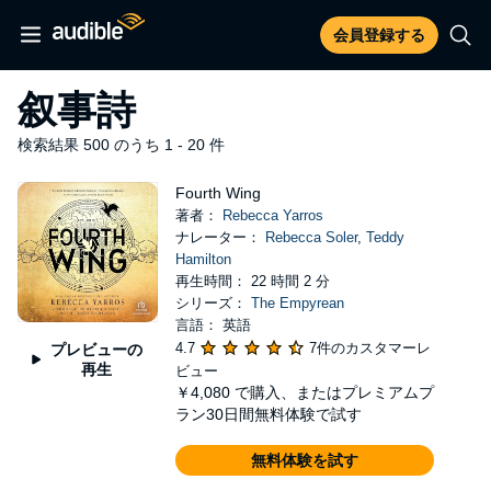
会員登録する
叙事詩
検索結果 500 のうち 1 - 20 件
Fourth Wing
著者：
Rebecca Yarros
ナレーター：
Rebecca Soler
,
Teddy
Hamilton
再生時間： 22 時間 2 分
シリーズ：
The Empyrean
言語： 英語
4.7
7件のカスタマーレ
プレビューの
再生
ビュー
￥4,080
で購入、またはプレミアムプ
ラン30日間無料体験で試す
無料体験を試す