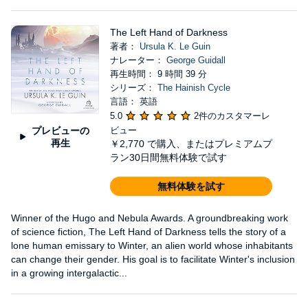
The Left Hand of Darkness
著者：
Ursula K. Le Guin
ナレーター：
George Guidall
再生時間： 9 時間 39 分
シリーズ：
The Hainish Cycle
言語： 英語
5.0
2件のカスタマーレ
プレビューの
ビュー
再生
￥2,770
で購入、またはプレミアムプ
ラン30日間無料体験で試す
無料体験を試す
Winner of the Hugo and Nebula Awards. A groundbreaking work
of science fiction, The Left Hand of Darkness tells the story of a
lone human emissary to Winter, an alien world whose inhabitants
can change their gender. His goal is to facilitate Winter's inclusion
in a growing intergalactic...