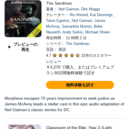
The Sandman
著者：
Neil Gaiman
,
Dirk Maggs
ナレーター：
Riz Ahmed
,
Kat Dennings
,
Taron Egerton
,
Neil Gaiman
,
James
McAvoy
,
Samantha Morton
,
Bebe
Neuwirth
,
Andy Serkis
,
Michael Sheen
再生時間： 11 時間 2 分
シリーズ：
The Sandman
プレビューの
再生
言語： 英語
4.7
21件のカスタマー
レビュー
￥3,270
で購入、またはプレミアムプ
ラン30日間無料体験で試す
無料体験を試す
Morpheus escapes 70 years imprisonment to seek justice as
James McAvoy leads a stellar cast in this epic audio adaptation of
Neil Gaiman's classic stories for DC.
Classroom of the Elite: Year 2 (Light