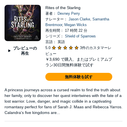
Rites of the Starling
著者：
Devney Perry
ナレーター：
Jason Clarke
,
Samantha
Brentmoor
,
Megan Wicks
再生時間： 17 時間 22 分
シリーズ：
Shield of Sparrows
言語： 英語
5.0
3件のカスタマーレ
プレビューの
再生
ビュー
￥3,690
で購入、またはプレミアムプ
ラン30日間無料体験で試す
無料体験を試す
A princess journeys across a cursed realm to find the truth about
her family, only to discover her quest intertwines with the fate of a
lost warrior. Love, danger, and magic collide in a captivating
romantasy perfect for fans of Sarah J. Maas and Rebecca Yarros.
​Calandra's five kingdoms are...