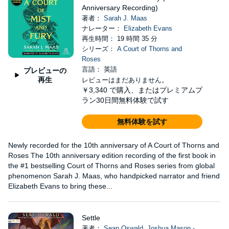
Anniversary Recording)
著者：
Sarah J. Maas
ナレーター：
Elizabeth Evans
再生時間： 19 時間 35 分
シリーズ：
A Court of Thorns and
Roses
言語： 英語
プレビューの
再生
レビューはまだありません。
￥3,340
で購入、またはプレミアムプ
ラン30日間無料体験で試す
無料体験を試す
Newly recorded for the 10th anniversary of A Court of Thorns and
Roses The 10th anniversary edition recording of the first book in
the #1 bestselling Court of Thorns and Roses series from global
phenomenon Sarah J. Maas, who handpicked narrator and friend
Elizabeth Evans to bring these...
Settle
著者：
Sean Oswald
,
Joshua Mason -