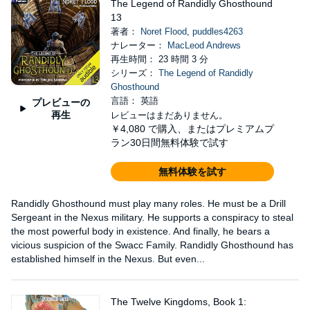
The Legend of Randidly Ghosthound
13
著者：
Noret Flood
,
puddles4263
ナレーター：
MacLeod Andrews
再生時間： 23 時間 3 分
シリーズ：
The Legend of Randidly
Ghosthound
言語： 英語
プレビューの
再生
レビューはまだありません。
￥4,080
で購入、またはプレミアムプ
ラン30日間無料体験で試す
無料体験を試す
Randidly Ghosthound must play many roles. He must be a Drill
Sergeant in the Nexus military. He supports a conspiracy to steal
the most powerful body in existence. And finally, he bears a
vicious suspicion of the Swacc Family. Randidly Ghosthound has
established himself in the Nexus. But even...
The Twelve Kingdoms, Book 1: