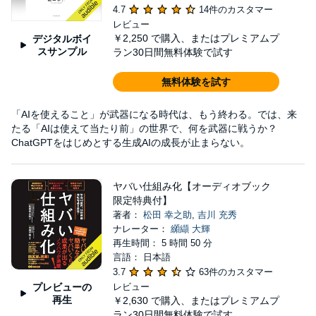
4.7
14件のカスタマー
レビュー
￥2,250
で購入、またはプレミアムプ
デジタルボイ
スサンプル
ラン30日間無料体験で試す
無料体験を試す
「AIを使えること」が武器になる時代は、もう終わる。では、来
たる「AIは使えて当たり前」の世界で、何を武器に戦うか？
ChatGPTをはじめとする生成AIの成長が止まらない。
ヤバい仕組み化【オーディオブック
限定特典付】
著者：
松田 幸之助
,
吉川 充秀
ナレーター：
纐纈 大輝
再生時間： 5 時間 50 分
言語： 日本語
3.7
63件のカスタマー
プレビューの
レビュー
再生
￥2,630
で購入、またはプレミアムプ
ラン30日間無料体験で試す