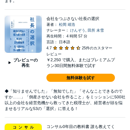
ます。
会社をつぶさない社長の選択
著者：
松岡 靖浩
ナレーター：
けんぞう
,
田所 未雪
再生時間： 4 時間 57 分
言語： 日本語
4.7
25件のカスタマー
レビュー
￥2,250
で購入、またはプレミアムプ
プレビューの
再生
ラン30日間無料体験で試す
無料体験を試す
◆「知りませんでした」「無知でした」「そんなことできるので
すか……」「倒産させない会社を作ること」をミッションに500社
以上の会社を経営危機から救ってきた税理士が、経営者が頭を悩
ませるリアルな53の「選択」に答える！
コンサル0年目の教科書 誰も教えてく