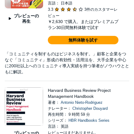
言語： 日本語
3.3
3件のカスタマーレ
プレビューの
ビュー
再生
￥2,630
で購入、またはプレミアムプ
ラン30日間無料体験で試す
無料体験を試す
「コミュニティを制すものはビジネスを制す。」顧客と企業をつ
なぐ「コミュニティ」形成の有効性・活用法を、大手企業を中心
に200社以上へのコミュニティ導入実績を持つ筆者がノウハウとと
もに解説。
Harvard Business Review Project
Management Handbook
著者：
Antonio Nieto-Rodriguez
ナレーター：
Christopher Douyard
再生時間： 9 時間 59 分
シリーズ：
HBR Handbooks Series
言語： 英語
レビューはまだありません。
プレビューの