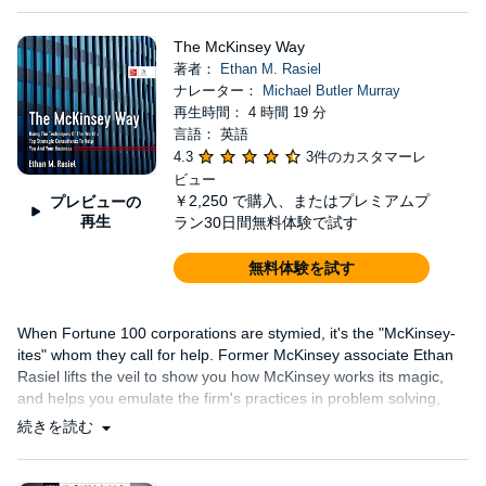
The McKinsey Way
著者：
Ethan M. Rasiel
ナレーター：
Michael Butler Murray
再生時間： 4 時間 19 分
言語： 英語
4.3
3件のカスタマーレ
ビュー
￥2,250
で購入、またはプレミアムプ
プレビューの
再生
ラン30日間無料体験で試す
無料体験を試す
When Fortune 100 corporations are stymied, it's the "McKinsey-
ites" whom they call for help. Former McKinsey associate Ethan
Rasiel lifts the veil to show you how McKinsey works its magic,
and helps you emulate the firm's practices in problem solving,
communication, and management....
続きを読む