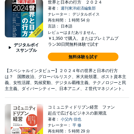
世界と日本の行方 ２０２４
著者：
週刊東洋経済編集部
ナレーター： デジタルボイス
再生時間： 1 時間 54 分
言語： 日本語
レビューはまだありません。
￥1,350
で購入、またはプレミアムプ
ラン30日間無料体験で試す
デジタルボイ
スサンプル
無料体験を試す
【スペシャルインタビュー】２０２４年の世界と日本の行方
は？ 国際政治、グローバルリスク、米大統領選、ポスト資本主
義、女性活躍、気候変動、デジタル覇権主義、テクノロジーと民
主主義、ダイバーシティー、日本アニメ、Ｚ世代マネジメント、
コミュニティドリブン経営 ファン
起点で広げるビジネスの新潮流
著者：
小父内 信也
ナレーター：
平 修
再生時間： 5 時間 29 分