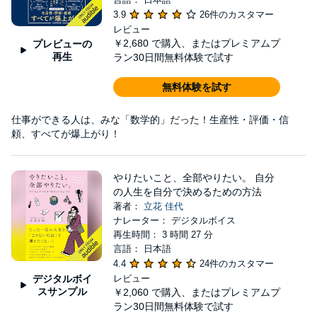
3.9
26件のカスタマー
レビュー
￥2,680
で購入、またはプレミアムプ
プレビューの
再生
ラン30日間無料体験で試す
無料体験を試す
仕事ができる人は、みな「数学的」だった！生産性・評価・信
頼、すべてが爆上がり！
やりたいこと、全部やりたい。 自分
の人生を自分で決めるための方法
著者：
立花 佳代
ナレーター： デジタルボイス
再生時間： 3 時間 27 分
言語： 日本語
4.4
24件のカスタマー
デジタルボイ
レビュー
スサンプル
￥2,060
で購入、またはプレミアムプ
ラン30日間無料体験で試す