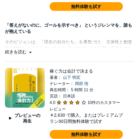
無料体験を試す
「答えがないのに、ゴールを示すべき」 というジレンマを、誰も
が抱えている
そのビジョンは、「現在の自分たち」を勇気づけ、 主体性と創造
性を解放しようとしているか？ 日々のプロセスを問い直すものと
続きを読む
なっているか？
稼ぐ力は会計で決まる
著者：
山下 明宏
ナレーター：
岡部 悟
再生時間： 5 時間 11 分
言語： 日本語
4.0
10件のカスタマー
レビュー
￥2,630
で購入、またはプレミアムプ
プレビューの
再生
ラン30日間無料体験で試す
無料体験を試す