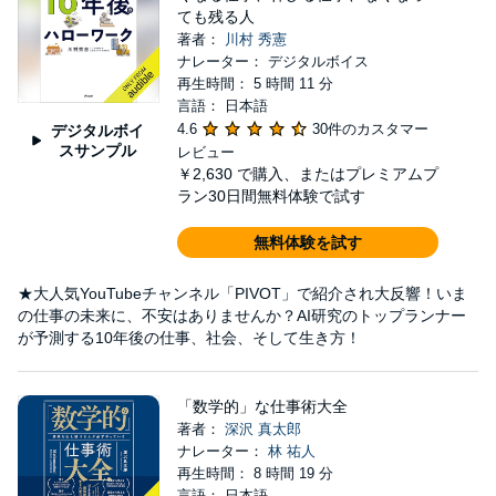
ても残る人
著者：
川村 秀憲
ナレーター： デジタルボイス
再生時間： 5 時間 11 分
言語： 日本語
4.6
30件のカスタマー
デジタルボイ
スサンプル
レビュー
￥2,630
で購入、またはプレミアムプ
ラン30日間無料体験で試す
無料体験を試す
★大人気YouTubeチャンネル「PIVOT」で紹介され大反響！いま
の仕事の未来に、不安はありませんか？AI研究のトップランナー
が予測する10年後の仕事、社会、そして生き方！
「数学的」な仕事術大全
著者：
深沢 真太郎
ナレーター：
林 祐人
再生時間： 8 時間 19 分
言語： 日本語