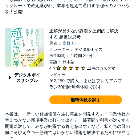
リクルートで教え継がれ、業界を超えて通用する秘伝のノウハウ
を大公開!
正解が見えない課題を圧倒的に解決
する 超仮説思考
著者：
高野 研一
ナレーター： デジタルボイス
再生時間： 4 時間 29 分
言語： 日本語
4.4
11件のカスタマー
デジタルボイ
レビュー
スサンプル
￥2,250
で購入、またはプレミアムプ
ラン30日間無料体験で試す
無料体験を試す
本書は、「新しい付加価値を生む商品を開発する」「同業他社が
考えつかない新規事業に打って出る」「部署間で利害が対立する
問題に対して、みなが納得する答えを出す」など、私たちの目の
前にそびえ立つ一筋縄ではいかない課題を解決するために役立ち