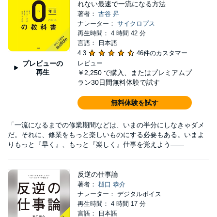
れない最速で一流になる方法
著者：
古谷 昇
ナレーター：
サイクロプス
再生時間： 4 時間 42 分
言語： 日本語
4.3
46件のカスタマー
プレビューの
レビュー
再生
￥2,250
で購入、またはプレミアムプ
ラン30日間無料体験で試す
無料体験を試す
「一流になるまでの修業期間などは、いまの半分にしなきゃダメ
だ。それに、修業をもっと楽しいものにする必要もある。いまよ
りもっと『早く』、もっと『楽しく』仕事を覚えよう――
反逆の仕事論
著者：
樋口 恭介
ナレーター： デジタルボイス
再生時間： 4 時間 17 分
言語： 日本語