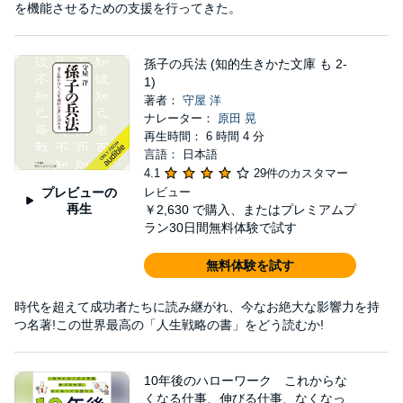
を機能させるための支援を行ってきた。
孫子の兵法 (知的生きかた文庫 も 2-
1)
著者：
守屋 洋
ナレーター：
原田 晃
再生時間： 6 時間 4 分
言語： 日本語
4.1
29件のカスタマー
プレビューの
レビュー
再生
￥2,630
で購入、またはプレミアムプ
ラン30日間無料体験で試す
無料体験を試す
時代を超えて成功者たちに読み継がれ、今なお絶大な影響力を持
つ名著!この世界最高の「人生戦略の書」をどう読むか!
10年後のハローワーク これからな
くなる仕事、伸びる仕事、なくなっ