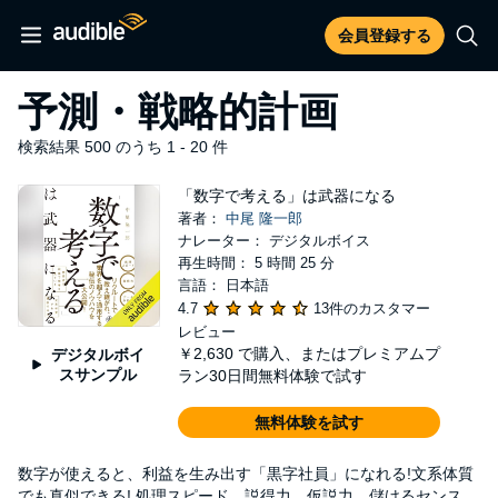
会員登録する
予測・戦略的計画
検索結果 500 のうち 1 - 20 件
「数字で考える」は武器になる
著者：
中尾 隆一郎
ナレーター： デジタルボイス
再生時間： 5 時間 25 分
言語： 日本語
4.7
13件のカスタマー
レビュー
￥2,630
で購入、またはプレミアムプ
デジタルボイ
スサンプル
ラン30日間無料体験で試す
無料体験を試す
数字が使えると、利益を生み出す「黒字社員」になれる!文系体質
でも真似できる! 処理スピード、説得力、仮説力、儲けるセンス…