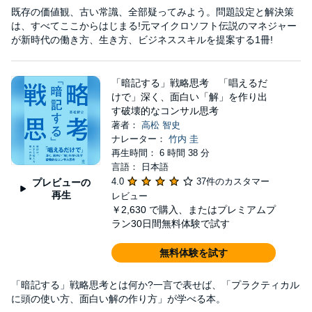
既存の価値観、古い常識、全部疑ってみよう。問題設定と解決策
は、すべてここからはじまる!元マイクロソフト伝説のマネジャー
が新時代の働き方、生き方、ビジネススキルを提案する1冊!
「暗記する」戦略思考 「唱えるだ
けで」深く、面白い「解」を作り出
す破壊的なコンサル思考
著者：
高松 智史
ナレーター：
竹内 圭
再生時間： 6 時間 38 分
言語： 日本語
4.0
37件のカスタマー
プレビューの
再生
レビュー
￥2,630
で購入、またはプレミアムプ
ラン30日間無料体験で試す
無料体験を試す
「暗記する」戦略思考とは何か?一言で表せば、「プラクティカル
に頭の使い方、面白い解の作り方」が学べる本。