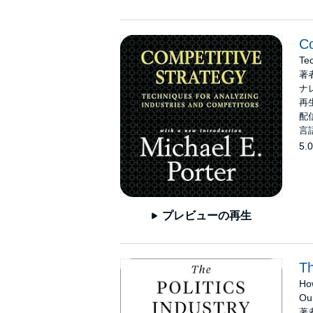
Co
Tec
著
ナ
再生
配信
言
5.0
プレビューの再生
Th
How
Ou
著