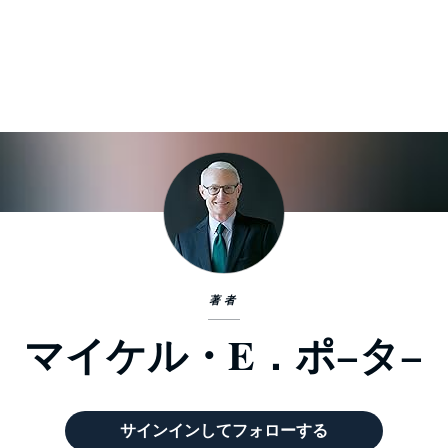
著者
マイケル・E．ポ−タ−
サインインしてフォローする