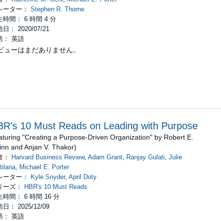
レーター：
Stephen R. Thorne
時間： 6 時間 4 分
日： 2020/07/21
語： 英語
ビューはまだありません。
R's 10 Must Reads on Leading with Purpose
aturing "Creating a Purpose-Driven Organization" by Robert E.
inn and Anjan V. Thakor)
者：
Harvard Business Review
,
Adam Grant
,
Ranjay Gulati
,
Julie
tilana
,
Michael E. Porter
レーター：
Kyle Snyder
,
April Doty
リーズ：
HBR's 10 Must Reads
時間： 6 時間 16 分
日： 2025/12/09
語： 英語