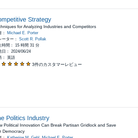
mpetitive Strategy
hniques for Analyzing Industries and Competitors
者：
Michael E. Porter
レーター：
Scott R. Pollak
時間： 15 時間 31 分
日： 2024/06/24
語： 英語
3件のカスタマーレビュー
e Politics Industry
 Political Innovation Can Break Partisan Gridlock and Save
r Democracy
者：
Katherine M. Gehl
,
Michael E. Porter