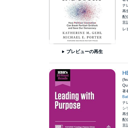
ナ
再生
配信
言
レ
プレビューの再生
HB
(fe
Qu
著
Bat
ナ
シ
再生
配信
言