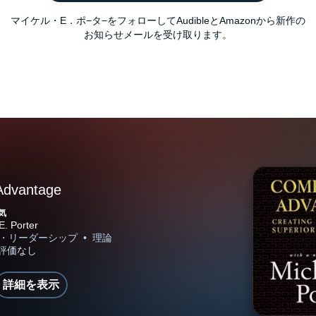
マイケル・E．ポ−タ−をフォローしてAudibleとAmazonから新作の
お知らせメールを受け取ります。
Advantage
気
詳細を表示