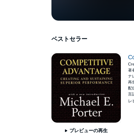
ベストセラー
Co
Cr
著
ナ
再生
配信
言
レ
プレビューの再生