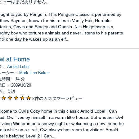
ビューはまだありません。
ught to you by Penguin. This Penguin Classic is performed by
hew Baynton, known for his roles in Vanity Fair, Horrible
tories, Gavin and Stacey and Ghosts. Nils Holgersson is a
ghty boy who tortures animals and never listens to his parents
ntil one day he wakes up as an elf...
wl at Home
者：
Arnold Lobel
レーター：
Mark Linn-Baker
時間： 14 分
日： 2009/10/20
語： 英語
2件のカスタマーレビュー
come to Owl's Cozy home in this classic Arnold Lobel I Can
d! Owl lives by himself in a warm little house. But whether Owl
inviting Winter in on a snowy night or welcoming a new friend he
ts while on a stroll, Owl always has room for visitors! Arnold
el's beloved Level 2 I Can...