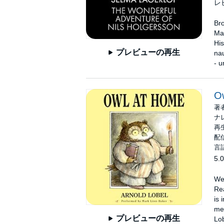
レ
Bro
Mat
His
プレビューの再生
nau
- u
O
著
ナ
再生
配信
言
5.0
Wel
Rea
is 
mee
プレビューの再生
Lob