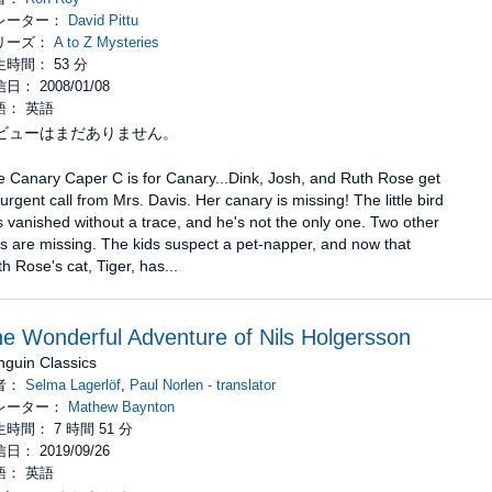
レーター：
David Pittu
リーズ：
A to Z Mysteries
時間： 53 分
日： 2008/01/08
語： 英語
ビューはまだありません。
 Canary Caper C is for Canary...Dink, Josh, and Ruth Rose get
urgent call from Mrs. Davis. Her canary is missing! The little bird
 vanished without a trace, and he's not the only one. Two other
s are missing. The kids suspect a pet-napper, and now that
h Rose's cat, Tiger, has...
e Wonderful Adventure of Nils Holgersson
nguin Classics
者：
Selma Lagerlöf
,
Paul Norlen - translator
レーター：
Mathew Baynton
時間： 7 時間 51 分
日： 2019/09/26
語： 英語