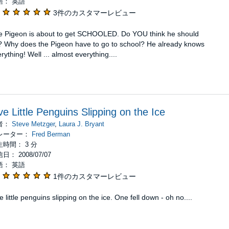
語： 英語
3件のカスタマーレビュー
e Pigeon is about to get SCHOOLED. Do YOU think he should
? Why does the Pigeon have to go to school? He already knows
rything! Well ... almost everything....
ve Little Penguins Slipping on the Ice
者：
Steve Metzger
,
Laura J. Bryant
レーター：
Fred Berman
生時間： 3 分
日： 2008/07/07
語： 英語
1件のカスタマーレビュー
e little penguins slipping on the ice. One fell down - oh no....