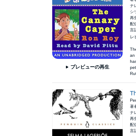
ナ
シ
再生
配信
言
レ
The
an 
has
プレビューの再生
pet
Rut
Th
Pe
著
ナ
再生
配信
言