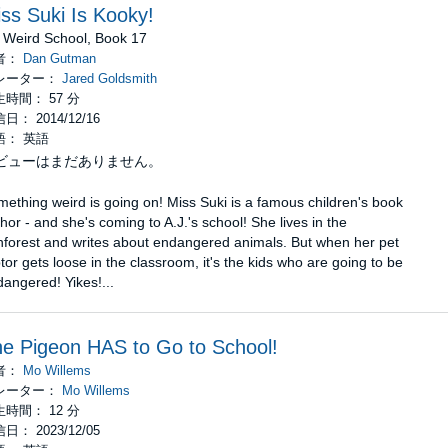
ss Suki Is Kooky!
 Weird School, Book 17
者：
Dan Gutman
レーター：
Jared Goldsmith
時間： 57 分
日： 2014/12/16
語： 英語
ビューはまだありません。
ething weird is going on! Miss Suki is a famous children's book
hor - and she's coming to A.J.'s school! She lives in the
nforest and writes about endangered animals. But when her pet
tor gets loose in the classroom, it's the kids who are going to be
angered! Yikes!...
e Pigeon HAS to Go to School!
者：
Mo Willems
レーター：
Mo Willems
時間： 12 分
日： 2023/12/05