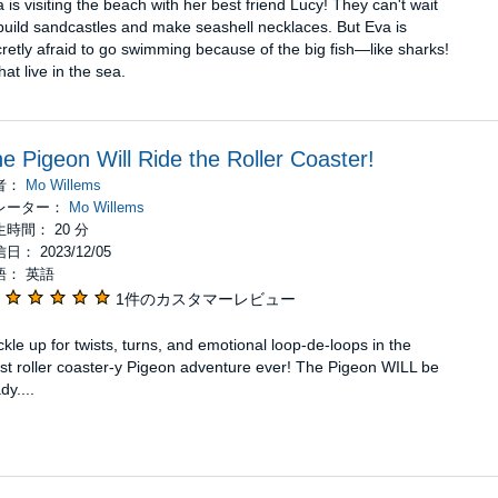
 is visiting the beach with her best friend Lucy! They can't wait
build sandcastles and make seashell necklaces. But Eva is
retly afraid to go swimming because of the big fish—like sharks!
at live in the sea.
e Pigeon Will Ride the Roller Coaster!
者：
Mo Willems
レーター：
Mo Willems
時間： 20 分
日： 2023/12/05
語： 英語
1件のカスタマーレビュー
kle up for twists, turns, and emotional loop-de-loops in the
t roller coaster-y Pigeon adventure ever! The Pigeon WILL be
dy....