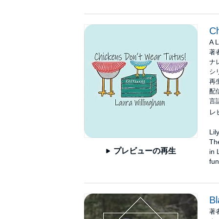
Ch
A L
著
ナ
シ
再
配信
言
レ
Lil
The
プレビューの再生
in 
fun
Bl
著