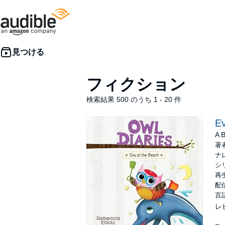
フィクション
検索結果 500 のうち 1 - 20 件
Ev
A 
著
ナ
シ
再生
配信
言
レ