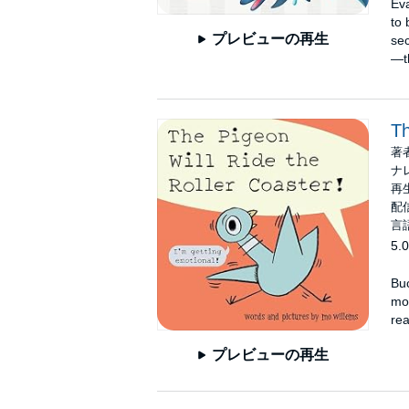
Eva
to 
プレビューの再生
sec
—th
Th
著
ナ
再生
配信
言
5.0
Buc
mos
rea
プレビューの再生