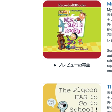
Mi
My
著
ナ
再生
配信
言
レ
Som
aut
rai
プレビューの再生
rap
end
Th
著
ナ
再生
配信