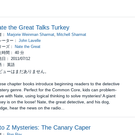
te the Great Talks Turkey
者：
Marjorie Weinman Sharmat
,
Mitchell Sharmat
レーター：
John Lavelle
リーズ：
Nate the Great
時間： 40 分
日： 2011/07/12
語： 英語
ビューはまだありません。
se chapter books introduce beginning readers to the detective
stery genre. Perfect for the Common Core, kids can problem-
ve with Nate, using logical thinking to solve mysteries! A giant
key is on the loose! Nate, the great detective, and his dog,
dge, hear the news on the radio...
to Z Mysteries: The Canary Caper
者：
Ron Roy