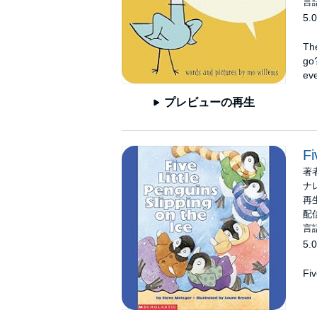
言
5.0
Th
go
eve
プレビューの再生
Fi
著
ナ
再
配信
言
5.0
Fiv