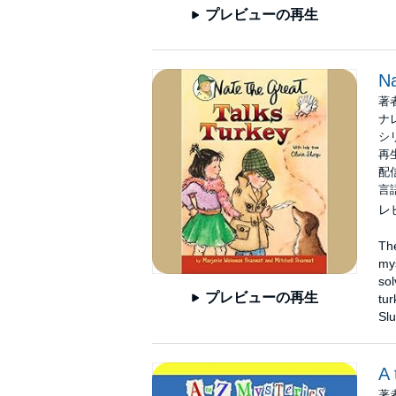
プレビューの再生
Na
著
ナ
シ
再生
配信
言
レ
The
my
sol
プレビューの再生
tur
Slu
A 
著