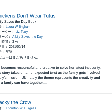
ickens Don't Wear Tutus
ily Saves the Day Book
者：
Laura Willingham
レーター：
Liz Terry
リーズ：
A Lily Saves the Day
生時間： 3 分
日： 2021/09/14
語： 英語
ビューはまだありません。
y becomes resourceful and creative to solve her latest insecurity.
 story takes on an unexpected twist as the family gets involved
Lily's mission. Ultimately the theme represents the creativity and
 a family can have together....
acky the Crow
者：
Thornton W. Burgess