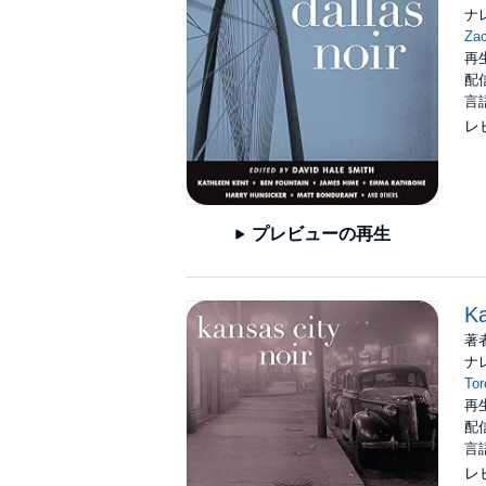
nightmare loop, for all of us. On that day i
ナ
many happy business stories and hit televis
Za
show. Dallas is not a TV show. It's a real cit
再生
collection will surprise you too.
配信
言
©2013 Akashic Books (P)2014 Audible Inc.
レ
プレビューの再生
Ka
著
ナ
Tor
再生
配信
言
レ