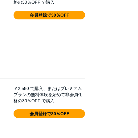
格の30％OFF で購入
ory that will never be erased, no matter how
tragedy are those two iterations of the TV
nished one bit. I hope the stories in this
会員登録で30％OFF
￥2,580
で購入、またはプレミアム
プランの無料体験を始めて非会員価
格の30％OFF で購入
会員登録で30％OFF