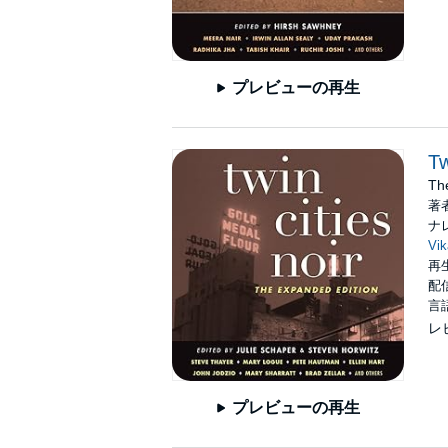
プレビューの再生
Tw
Th
著
ナ
Vi
再生
配信
言
レ
プレビューの再生