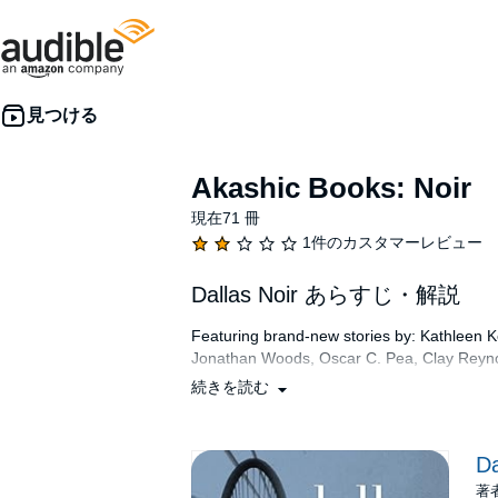
Akashic Books: Noir
現在71 冊
1件のカスタマーレビュー
Dallas Noir あらすじ・解説
Featuring brand-new stories by: Kathleen K
Jonathan Woods, Oscar C. Pea, Clay Reynol
続きを読む
From the introduction by David Hale Smith: M
steel and concrete soul in a warm heart and
with the bright lights of the big city on his
Da
quest? Or is he on his way home, flying ou
many interesting cities, Dallas is often o
著