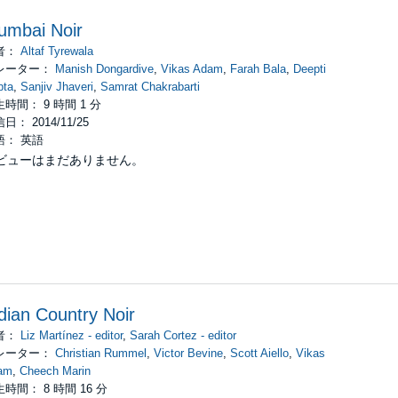
umbai Noir
者：
Altaf Tyrewala
レーター：
Manish Dongardive
,
Vikas Adam
,
Farah Bala
,
Deepti
pta
,
Sanjiv Jhaveri
,
Samrat Chakrabarti
時間： 9 時間 1 分
日： 2014/11/25
語： 英語
ビューはまだありません。
dian Country Noir
者：
Liz Martínez - editor
,
Sarah Cortez - editor
レーター：
Christian Rummel
,
Victor Bevine
,
Scott Aiello
,
Vikas
am
,
Cheech Marin
時間： 8 時間 16 分