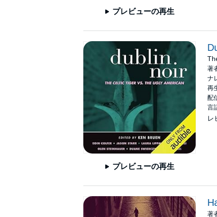
プレビューの再生
Du
The
著
ナ
再生
配信
言
レ
プレビューの再生
Ha
著