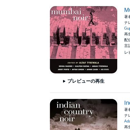
M
著
ナ
Gu
再生
配信
言
レ
プレビューの再生
In
著
ナ
Ad
再生