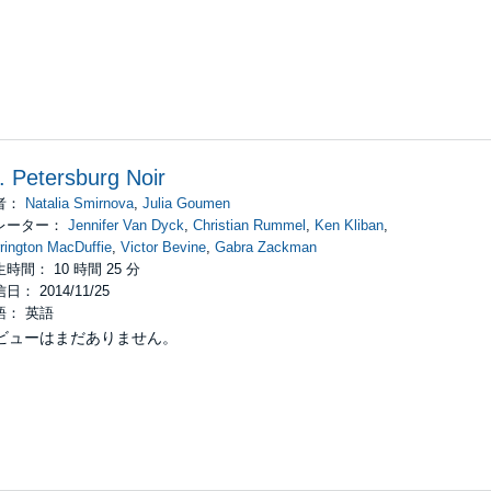
. Petersburg Noir
者：
Natalia Smirnova
,
Julia Goumen
レーター：
Jennifer Van Dyck
,
Christian Rummel
,
Ken Kliban
,
rington MacDuffie
,
Victor Bevine
,
Gabra Zackman
時間： 10 時間 25 分
日： 2014/11/25
語： 英語
ビューはまだありません。