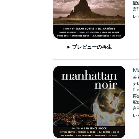
配信
言
レ
プレビューの再生
Ma
著
ナ
Ru
再生
配信
言
レ