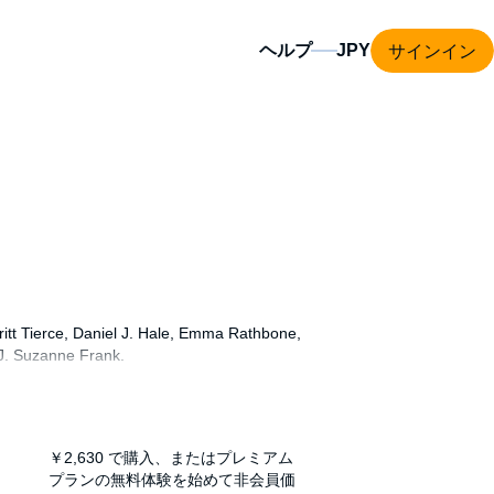
サインイン
ヘルプ
itt Tierce, Daniel J. Hale, Emma Rathbone,
 J. Suzanne Frank.
 a rich man with a death wish in his eyes / A
Dallas" is coming to town as a broke dreamer
on a DC-9 at night. Is he just beginning his
￥2,630
で購入、またはプレミアム
m when he was down? In a country with so
プランの無料体験を始めて非会員価
sary keeps coming back around in a