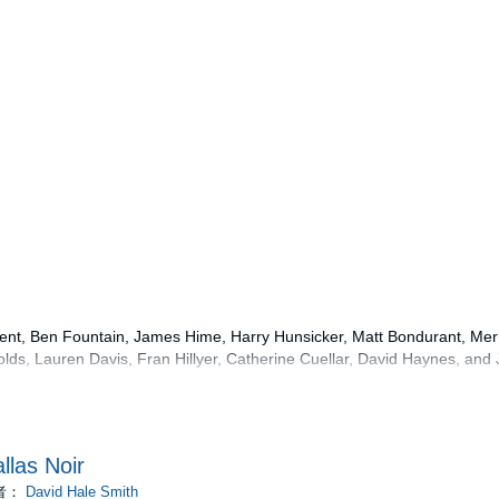
ent, Ben Fountain, James Hime, Harry Hunsicker, Matt Bondurant, Merr
ds, Lauren Davis, Fran Hillyer, Catherine Cuellar, David Haynes, and
y favorite line in my favorite song about Dallas goes like this: Dallas is
 love disguise... The narrator of Jimmie Dale Gilmore's perfect tune "
 mind. He's just seen the Dallas cityscape through the window of his seat 
llas Noir
t of Love Field, reminiscing after seeing the woman who stepped on hi
verlooked except on November 22 every year. The heartbreaking anniver
者：
David Hale Smith