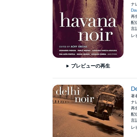
ナ
Dav
再生
配信
言
レ
プレビューの再生
De
著
ナ
再生
配信
言
レ