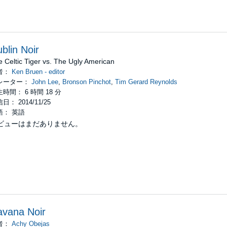
blin Noir
 Celtic Tiger vs. The Ugly American
者：
Ken Bruen - editor
レーター：
John Lee
,
Bronson Pinchot
,
Tim Gerard Reynolds
時間： 6 時間 18 分
日： 2014/11/25
語： 英語
ビューはまだありません。
vana Noir
者：
Achy Obejas