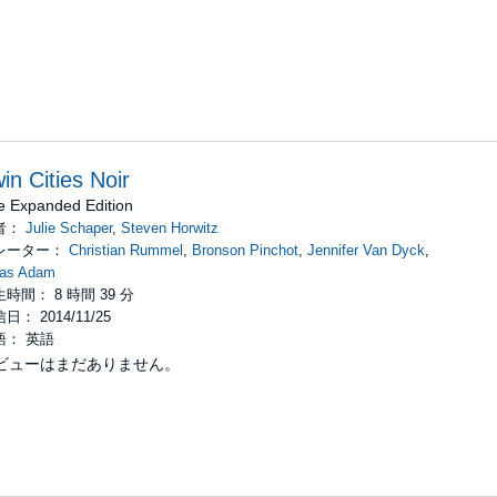
in Cities Noir
e Expanded Edition
者：
Julie Schaper
,
Steven Horwitz
レーター：
Christian Rummel
,
Bronson Pinchot
,
Jennifer Van Dyck
,
kas Adam
時間： 8 時間 39 分
日： 2014/11/25
語： 英語
ビューはまだありません。