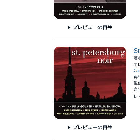
プレビューの再生
St
著
ナ
Car
再生
配信
言
レ
プレビューの再生