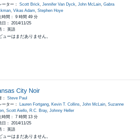
n 1963, Dallas became American noir. A permanent black scar on its hist
レーター：
Scott Brick
,
Jennifer Van Dyck
,
John McLain
,
Gabra
ion shows arise from here. In a stark ongoing counterweight to the JFK 
ckman
,
Vikas Adam
,
Stephen Hoye
y... For the past 40 years, my capacity to be surprised by it has not dimi
時間： 9 時間 49 分
日： 2014/11/25
語： 英語
ビューはまだありません。
nsas City Noir
者：
Steve Paul
レーター：
Lauren Fortgang
,
Kevin T. Collins
,
John McLain
,
Suzanne
en
,
Scott Aiello
,
R.C. Bray
,
Johnny Heller
時間： 7 時間 13 分
日： 2014/11/25
語： 英語
ビューはまだありません。