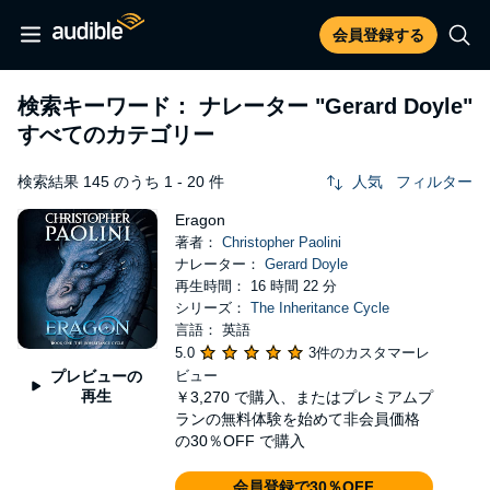
会員登録する
検索キーワード： ナレーター
"Gerard Doyle"
すべてのカテゴリー
検索結果 145 のうち 1 - 20 件
人気
フィルター
Eragon
著者：
Christopher Paolini
ナレーター：
Gerard Doyle
再生時間： 16 時間 22 分
シリーズ：
The Inheritance Cycle
言語： 英語
5.0
3件のカスタマーレ
プレビューの
ビュー
再生
￥3,270
で購入、またはプレミアムプ
ランの無料体験を始めて非会員価格
の30％OFF で購入
会員登録で30％OFF