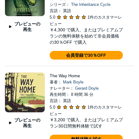
シリーズ：
The Inheritance Cycle
言語： 英語
5.0
1件のカスタマーレ
プレビューの
ビュー
再生
￥4,300
で購入、またはプレミアムプ
ランの無料体験を始めて非会員価格
の30％OFF で購入
会員登録で30％OFF
The Way Home
著者：
Mark Boyle
ナレーター：
Gerard Doyle
再生時間： 8 時間 36 分
言語： 英語
5.0
1件のカスタマーレ
ビュー
￥3,200
で購入、またはプレミアムプ
プレビューの
再生
ラン30日間無料体験で試す