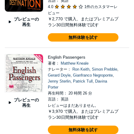
言語： 英語
4.0
1件のカスタマーレ
ビュー
￥2,770
で購入、またはプレミアムプ
プレビューの
再生
ラン30日間無料体験で試す
無料体験を試す
English Passengers
著者：
Matthew Kneale
ナレーター：
Ron Keith
,
Simon Prebble
,
Gerard Doyle
,
Gianfranco Negroponte
,
Jenny Sterlin
,
Patrick Tull
,
Davina
Porter
再生時間： 20 時間 26 分
言語： 英語
プレビューの
再生
レビューはまだありません。
￥3,970
で購入、またはプレミアムプ
ラン30日間無料体験で試す
無料体験を試す