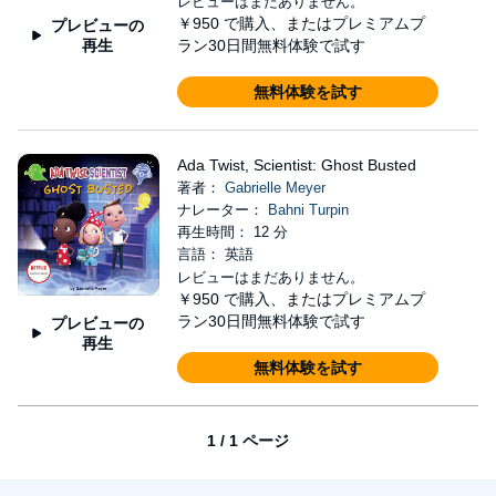
This sweet and funny story is all about learning from your
レビューはまだありません。
￥950
で購入、またはプレミアムプ
mistakes and accepting that sometimes you might fail.
プレビューの
再生
ラン30日間無料体験で試す
©2022 Gabrielle Meyer (P)2022 Dreamscape Media, LLC
無料体験を試す
Ada Twist, Scientist: Ghost Busted
著者：
Gabrielle Meyer
ナレーター：
Bahni Turpin
再生時間： 12 分
言語： 英語
レビューはまだありません。
￥950
で購入、またはプレミアムプ
ラン30日間無料体験で試す
プレビューの
再生
無料体験を試す
1 / 1 ページ