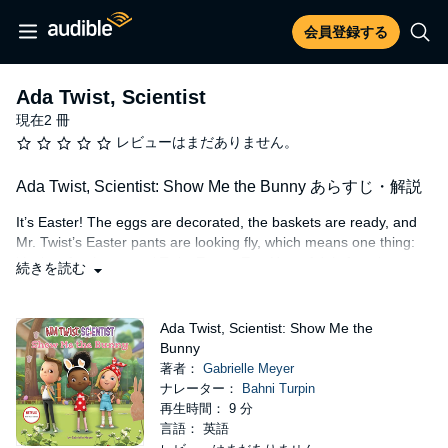
会員登録する
Ada Twist, Scientist
現在2 冊
レビューはまだありません。
Ada Twist, Scientist: Show Me the Bunny あらすじ・解説
It’s Easter! The eggs are decorated, the baskets are ready, and
Mr. Twist’s Easter pants are looking fly, which means one thing:
it’s time for the annual Twist Easter Egg Hunt, Ada’s favorite
続きを読む
family tradition. And this year, her parents are letting Ada hide the
eggs!
Ada Twist, Scientist: Show Me the
But Arthur, her big brother, thinks the egg hunt is going to be too
Bunny
easy now that he’s 11 - so Ada has to do a test hiding to make
著者：
Gabrielle Meyer
sure it’s super hard or else Arthur will retire from the egg hunt
ナレーター：
Bahni Turpin
forever! Soon Ada, Rosie, and Iggy are brainstorming about how
再生時間： 9 分
to find the hardest hiding spot in the history of egg-hiding.
言語： 英語