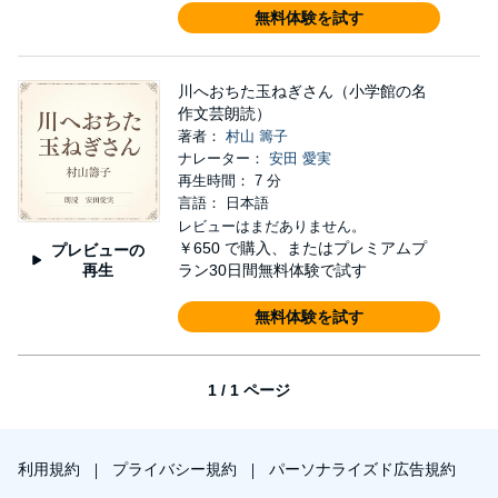
無料体験を試す
川へおちた玉ねぎさん（小学館の名
作文芸朗読）
著者：
村山 籌子
ナレーター：
安田 愛実
再生時間： 7 分
言語： 日本語
レビューはまだありません。
￥650
で購入、またはプレミアムプ
プレビューの
再生
ラン30日間無料体験で試す
無料体験を試す
1 / 1 ページ
利用規約
プライバシー規約
パーソナライズド広告規約