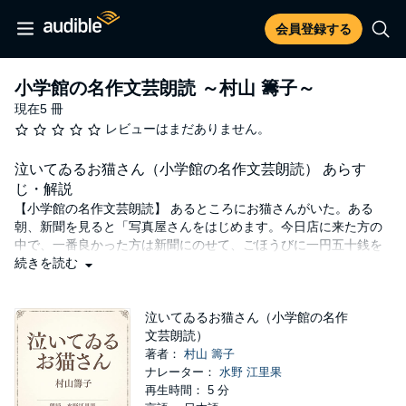
会員登録する
小学館の名作文芸朗読 ～村山 籌子～
現在5 冊
レビューはまだありません。
泣いてゐるお猫さん（小学館の名作文芸朗読） あらす
じ・解説
【小学館の名作文芸朗読】 あるところにお猫さんがいた。ある
朝、新聞を見ると「写真屋さんをはじめます。今日店に来た方の
中で、一番良かった方は新聞にのせて、ごほうびに一円五十銭を
差し上げます」とあった。お猫さんは、あひるさんにリボンを借
続きを読む
りて、写真屋に行くことにした。早く行かないとお客さんが一杯
で、写真が撮れないと思ったお猫さんは、大急ぎで走り出した。
写真屋さんに到着して鏡を見ると、頭に付けたリボンがない。ど
泣いてゐるお猫さん（小学館の名作
うやら途中で落としてしまったようだ…。
文芸朗読）
著者：
村山 籌子
©- (P)エイトリンクス
ナレーター：
水野 江里果
再生時間： 5 分