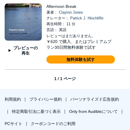
Afternoon Break
著者：
Clayton Jones
ナレーター：
Patrick J. Hinchliffe
再生時間： 11 分
言語： 英語
レビューはまだありません。
￥620
で購入、またはプレミアムプ
ラン30日間無料体験で試す
プレビューの
再生
無料体験を試す
1 / 1 ページ
利用規約
プライバシー規約
パーソナライズド広告規約
特定商取引法に基づく表示
Only from Audibleについて
PCサイト
クーポンコードのご利用