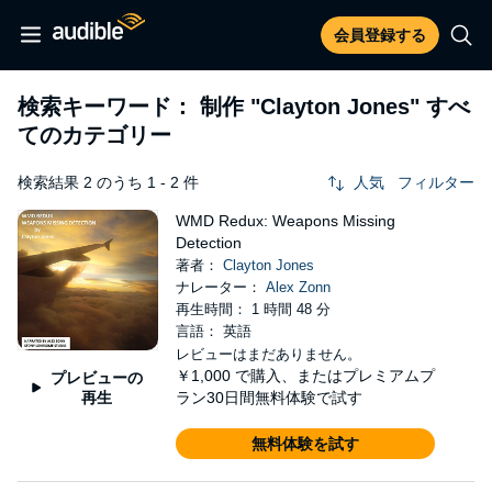
会員登録する
検索キーワード： 制作
"Clayton Jones"
すべ
てのカテゴリー
検索結果 2 のうち 1 - 2 件
人気
フィルター
WMD Redux: Weapons Missing
Detection
著者：
Clayton Jones
ナレーター：
Alex Zonn
再生時間： 1 時間 48 分
言語： 英語
レビューはまだありません。
￥1,000
で購入、またはプレミアムプ
プレビューの
再生
ラン30日間無料体験で試す
無料体験を試す