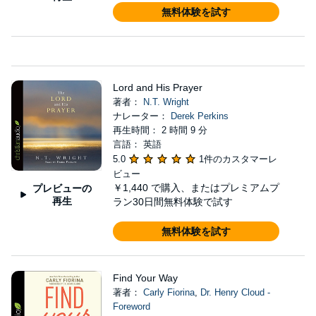
無料体験を試す
Lord and His Prayer
著者：
N.T. Wright
ナレーター：
Derek Perkins
再生時間： 2 時間 9 分
言語： 英語
5.0
1件のカスタマーレ
ビュー
￥1,440
で購入、またはプレミアムプ
プレビューの
再生
ラン30日間無料体験で試す
無料体験を試す
Find Your Way
著者：
Carly Fiorina
,
Dr. Henry Cloud -
Foreword