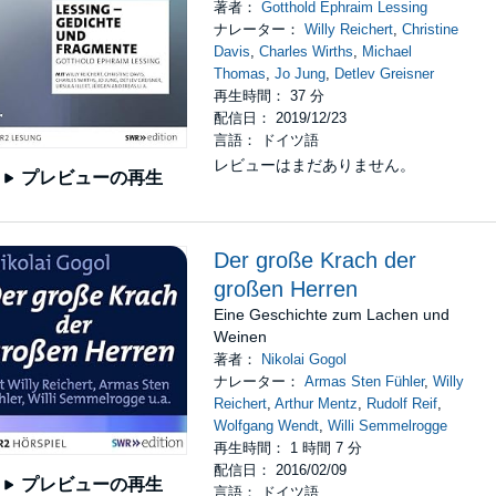
著者：
Gotthold Ephraim Lessing
ナレーター：
Willy Reichert
,
Christine
Davis
,
Charles Wirths
,
Michael
Thomas
,
Jo Jung
,
Detlev Greisner
再生時間： 37 分
配信日： 2019/12/23
言語： ドイツ語
レビューはまだありません。
プレビューの再生
Der große Krach der
großen Herren
Eine Geschichte zum Lachen und
Weinen
著者：
Nikolai Gogol
ナレーター：
Armas Sten Fühler
,
Willy
Reichert
,
Arthur Mentz
,
Rudolf Reif
,
Wolfgang Wendt
,
Willi Semmelrogge
再生時間： 1 時間 7 分
配信日： 2016/02/09
プレビューの再生
言語： ドイツ語