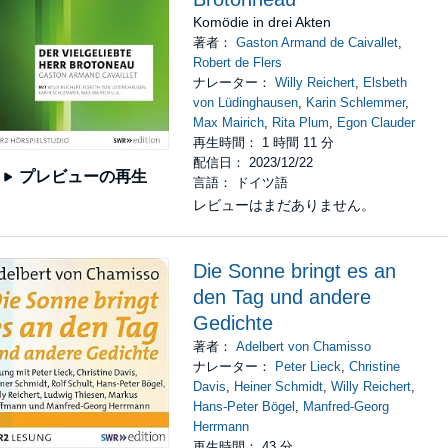
Komödie in drei Akten
著者：
Gaston Armand de Caivallet
,
Robert de Flers
ナレーター：
Willy Reichert
,
Elsbeth
von Lüdinghausen
,
Karin Schlemmer
,
Max Mairich
,
Rita Plum
,
Egon Clauder
再生時間： 1 時間 11 分
配信日： 2023/12/22
プレビューの再生
言語： ドイツ語
レビューはまだありません。
Die Sonne bringt es an
den Tag und andere
Gedichte
著者：
Adelbert von Chamisso
ナレーター：
Peter Lieck
,
Christine
Davis
,
Heiner Schmidt
,
Willy Reichert
,
Hans-Peter Bögel
,
Manfred-Georg
Herrmann
再生時間： 43 分