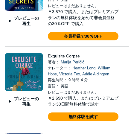
レビューはまだありません。
￥3,570
で購入、またはプレミアムプ
ランの無料体験を始めて非会員価格
プレビューの
再生
の30％OFF で購入
会員登録で30％OFF
Exquisite Corpse
著者：
Marija Peričić
ナレーター：
Heather Long
,
William
Hope
,
Victoria Fox
,
Addie Aldington
再生時間： 9 時間 4 分
言語： 英語
レビューはまだありません。
￥2,690
で購入、またはプレミアムプ
プレビューの
再生
ラン30日間無料体験で試す
無料体験を試す