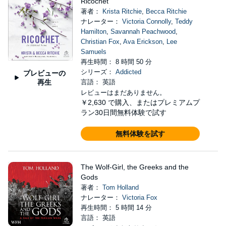
Ricochet
著者：
Krista Ritchie
,
Becca Ritchie
ナレーター：
Victoria Connolly
,
Teddy
Hamilton
,
Savannah Peachwood
,
Christian Fox
,
Ava Erickson
,
Lee
Samuels
再生時間： 8 時間 50 分
シリーズ：
Addicted
プレビューの
再生
言語： 英語
レビューはまだありません。
￥2,630
で購入、またはプレミアムプ
ラン30日間無料体験で試す
無料体験を試す
The Wolf-Girl, the Greeks and the
Gods
著者：
Tom Holland
ナレーター：
Victoria Fox
再生時間： 5 時間 14 分
言語： 英語