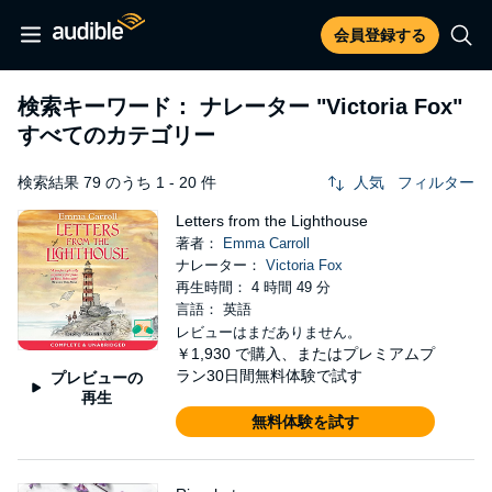
会員登録する
検索キーワード： ナレーター
"Victoria Fox"
すべてのカテゴリー
検索結果 79 のうち 1 - 20 件
人気
フィルター
Letters from the Lighthouse
著者：
Emma Carroll
ナレーター：
Victoria Fox
再生時間： 4 時間 49 分
言語： 英語
レビューはまだありません。
￥1,930
で購入、またはプレミアムプ
ラン30日間無料体験で試す
プレビューの
再生
無料体験を試す