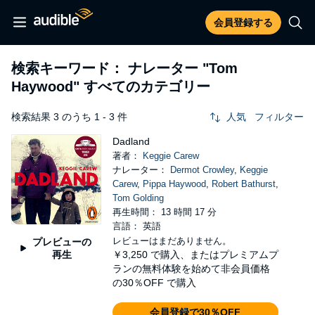
会員登録する
検索キーワード： ナレーター
"Tom
Haywood"
すべてのカテゴリー
検索結果 3 のうち 1 - 3 件
人気
フィルター
Dadland
著者：
Keggie Carew
ナレーター：
Dermot Crowley
,
Keggie
Carew
,
Pippa Haywood
,
Robert Bathurst
,
Tom Golding
再生時間： 13 時間 17 分
言語： 英語
レビューはまだありません。
プレビューの
再生
￥3,250
で購入、またはプレミアムプ
ランの無料体験を始めて非会員価格
の30％OFF で購入
会員登録で30％OFF