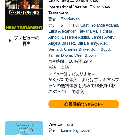
Audio Bible—Today's New
International Version, TNIV: New
Testament
著者：
Zondervan
ナレーター：
Full Cast
,
Yolanda Adams
,
Erika Alexander
,
Tatyana Ali
,
Tichina
Arnold
,
Essence Atkins
,
James Avery
,
プレビューの
再生
Angela Bassett
,
Bill Bellamy
,
A.R.
Bernard
,
Charles Blake
,
John Boyd
,
James Brown
,
Wren Brown
再生時間： 20 時間 29 分
言語： 英語
レビューはまだありません。
￥3,770
で購入、またはプレミアムプ
ランの無料体験を始めて非会員価格
の30％OFF で購入
会員登録で30％OFF
Vive La Paris
著者：
Esme Raji Codell