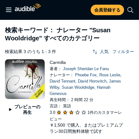
会員登録する
検索キーワード： ナレーター
"Susan
Wooldridge"
すべてのカテゴリー
検索結果 3 のうち 1 - 3 件
人気
フィルター
Carmilla
著者：
Joseph Sheridan Le Fanu
ナレーター：
Phoebe Fox
,
Rose Leslie
,
David Tennant
,
David Horovitch
,
James
Wilby
,
Susan Wooldridge
,
Hannah
Genesius
再生時間： 2 時間 22 分
言語： 英語
プレビューの
再生
3.0
1件のカスタマーレ
ビュー
￥1,500
で購入、またはプレミアムプ
ラン30日間無料体験で試す