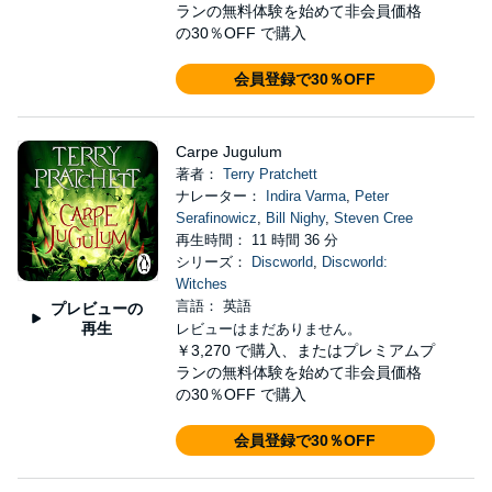
ランの無料体験を始めて非会員価格
の30％OFF で購入
会員登録で30％OFF
Carpe Jugulum
著者：
Terry Pratchett
ナレーター：
Indira Varma
,
Peter
Serafinowicz
,
Bill Nighy
,
Steven Cree
再生時間： 11 時間 36 分
シリーズ：
Discworld
,
Discworld:
Witches
言語： 英語
プレビューの
再生
レビューはまだありません。
￥3,270
で購入、またはプレミアムプ
ランの無料体験を始めて非会員価格
の30％OFF で購入
会員登録で30％OFF