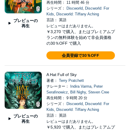
再生時間： 11 時間 46 分
シリーズ：
Discworld
,
Discworld: For
Kids
,
Discworld: Tiffany Aching
言語： 英語
プレビューの
再生
レビューはまだありません。
￥3,270
で購入、またはプレミアムプ
ランの無料体験を始めて非会員価格
の30％OFF で購入
会員登録で30％OFF
A Hat Full of Sky
著者：
Terry Pratchett
ナレーター：
Indira Varma
,
Peter
Serafinowicz
,
Bill Nighy
,
Steven Cree
再生時間： 9 時間 20 分
シリーズ：
Discworld
,
Discworld: For
Kids
,
Discworld: Tiffany Aching
言語： 英語
プレビューの
再生
レビューはまだありません。
￥5,920
で購入、またはプレミアムプ