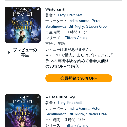
Wintersmith
著者：
Terry Pratchett
ナレーター：
Indira Varma
,
Peter
Serafinowicz
,
Bill Nighy
,
Steven Cree
再生時間： 10 時間 15 分
シリーズ：
Tiffany Aching
言語： 英語
レビューはまだありません。
プレビューの
再生
￥2,770
で購入、またはプレミアムプ
ランの無料体験を始めて非会員価格
の30％OFF で購入
会員登録で30％OFF
A Hat Full of Sky
著者：
Terry Pratchett
ナレーター：
Indira Varma
,
Peter
Serafinowicz
,
Bill Nighy
,
Steven Cree
再生時間： 9 時間 20 分
シリーズ：
Tiffany Aching