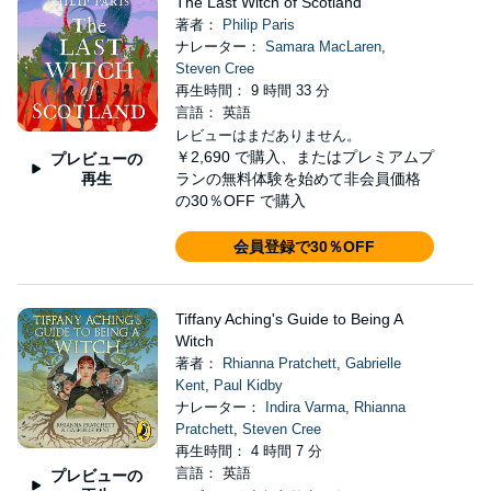
The Last Witch of Scotland
著者：
Philip Paris
ナレーター：
Samara MacLaren
,
Steven Cree
再生時間： 9 時間 33 分
言語： 英語
レビューはまだありません。
￥2,690
で購入、またはプレミアムプ
プレビューの
再生
ランの無料体験を始めて非会員価格
の30％OFF で購入
会員登録で30％OFF
Tiffany Aching's Guide to Being A
Witch
著者：
Rhianna Pratchett
,
Gabrielle
Kent
,
Paul Kidby
ナレーター：
Indira Varma
,
Rhianna
Pratchett
,
Steven Cree
再生時間： 4 時間 7 分
言語： 英語
プレビューの