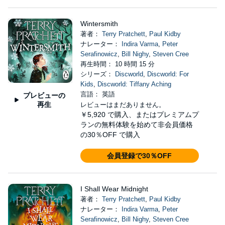
Wintersmith
著者：
Terry Pratchett
,
Paul Kidby
ナレーター：
Indira Varma
,
Peter
Serafinowicz
,
Bill Nighy
,
Steven Cree
再生時間： 10 時間 15 分
シリーズ：
Discworld
,
Discworld: For
Kids
,
Discworld: Tiffany Aching
言語： 英語
プレビューの
再生
レビューはまだありません。
￥5,920
で購入、またはプレミアムプ
ランの無料体験を始めて非会員価格
の30％OFF で購入
会員登録で30％OFF
I Shall Wear Midnight
著者：
Terry Pratchett
,
Paul Kidby
ナレーター：
Indira Varma
,
Peter
Serafinowicz
,
Bill Nighy
,
Steven Cree