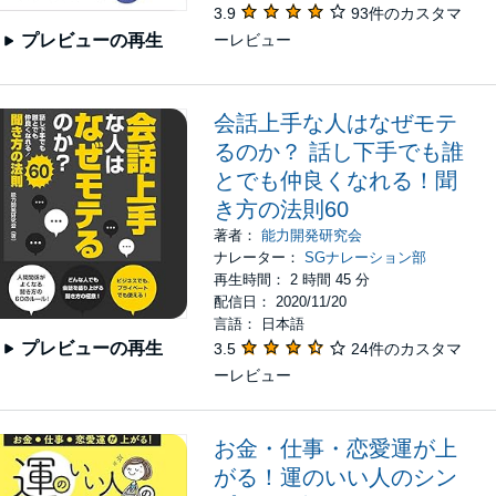
3.9
93件のカスタマ
ーレビュー
プレビューの再生
会話上手な人はなぜモテ
るのか？ 話し下手でも誰
とでも仲良くなれる！聞
き方の法則60
著者：
能力開発研究会
ナレーター：
SGナレーション部
再生時間： 2 時間 45 分
配信日： 2020/11/20
言語： 日本語
プレビューの再生
3.5
24件のカスタマ
ーレビュー
お金・仕事・恋愛運が上
がる！運のいい人のシン