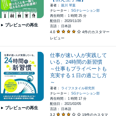
著者：
親川 琴葉
ナレーター：
SGナレーション部
再生時間： 1 時間 25 分
配信日： 2020/11/20
プレビューの再生
言語： 日本語
4.0
4件のカスタマー
レビュー
仕事が速い人が実践して
いる、24時間の新習慣
～仕事もプライベートも
充実する１日の過ごし方
～
著者：
ライフスタイル研究所
ナレーター：
SGナレーション部
再生時間： 1 時間 17 分
配信日： 2021/02/05
プレビューの再生
言語： 日本語
3.2
19件のカスタマ