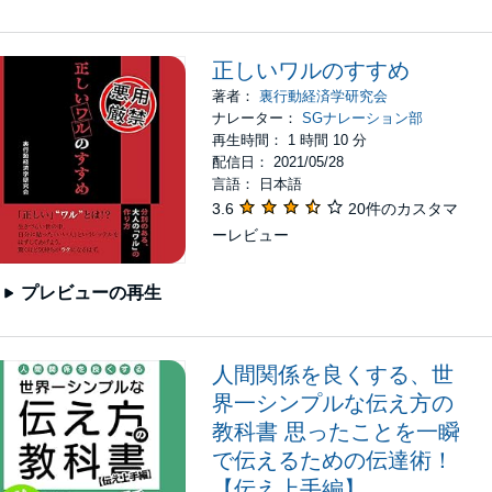
正しいワルのすすめ
著者：
裏行動経済学研究会
ナレーター：
SGナレーション部
再生時間： 1 時間 10 分
配信日： 2021/05/28
言語： 日本語
3.6
20件のカスタマ
ーレビュー
プレビューの再生
人間関係を良くする、世
界一シンプルな伝え方の
教科書 思ったことを一瞬
で伝えるための伝達術！
【伝え上手編】