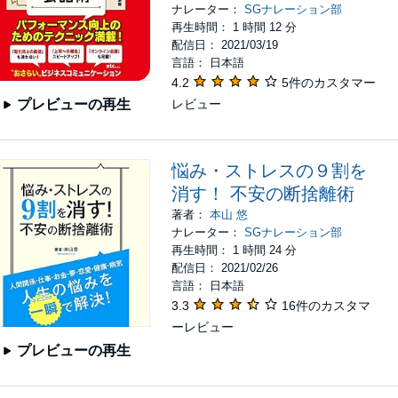
ナレーター：
SGナレーション部
再生時間： 1 時間 12 分
配信日： 2021/03/19
言語： 日本語
4.2
5件のカスタマー
レビュー
プレビューの再生
悩み・ストレスの９割を
消す！ 不安の断捨離術
著者：
本山 悠
ナレーター：
SGナレーション部
再生時間： 1 時間 24 分
配信日： 2021/02/26
言語： 日本語
3.3
16件のカスタマ
ーレビュー
プレビューの再生