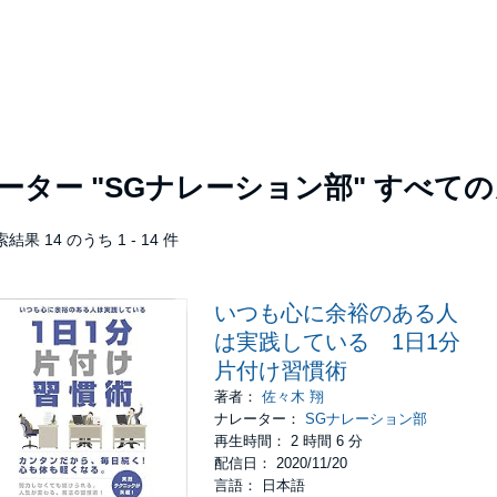
レーター
"SGナレーション部"
すべての
結果 14 のうち 1 - 14 件
いつも心に余裕のある人
は実践している 1日1分
片付け習慣術
著者：
佐々木 翔
ナレーター：
SGナレーション部
再生時間： 2 時間 6 分
配信日： 2020/11/20
言語： 日本語