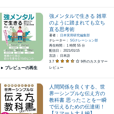
強メンタルで生きる 雑草
のように踏まれても立ち
直る思考術
著者：
日本実用研究編集部
ナレーター：
SGナレーション部
再生時間： 1 時間 55 分
配信日： 2021/01/15
言語： 日本語
3.7
9件のカスタマー
レビュー
プレビューの再生
人間関係を良くする、世
界一シンプルな伝え方の
教科書 思ったことを一瞬
で伝えるための伝達術！
【スマート大人編】