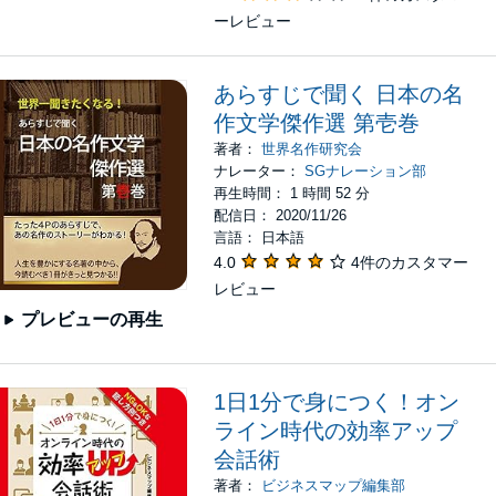
ーレビュー
あらすじで聞く 日本の名
作文学傑作選 第壱巻
著者：
世界名作研究会
ナレーター：
SGナレーション部
再生時間： 1 時間 52 分
配信日： 2020/11/26
言語： 日本語
4.0
4件のカスタマー
レビュー
プレビューの再生
1日1分で身につく！オン
ライン時代の効率アップ
会話術
著者：
ビジネスマップ編集部